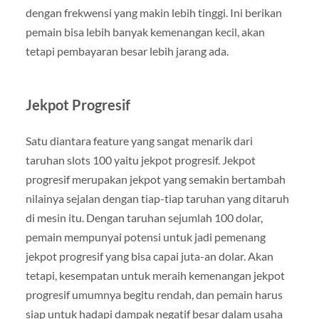
dengan frekwensi yang makin lebih tinggi. Ini berikan
pemain bisa lebih banyak kemenangan kecil, akan
tetapi pembayaran besar lebih jarang ada.
Jekpot Progresif
Satu diantara feature yang sangat menarik dari
taruhan slots 100 yaitu jekpot progresif. Jekpot
progresif merupakan jekpot yang semakin bertambah
nilainya sejalan dengan tiap-tiap taruhan yang ditaruh
di mesin itu. Dengan taruhan sejumlah 100 dolar,
pemain mempunyai potensi untuk jadi pemenang
jekpot progresif yang bisa capai juta-an dolar. Akan
tetapi, kesempatan untuk meraih kemenangan jekpot
progresif umumnya begitu rendah, dan pemain harus
siap untuk hadapi dampak negatif besar dalam usaha