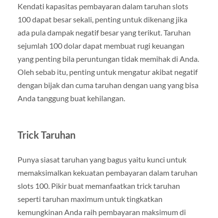
Kendati kapasitas pembayaran dalam taruhan slots
100 dapat besar sekali, penting untuk dikenang jika
ada pula dampak negatif besar yang terikut. Taruhan
sejumlah 100 dolar dapat membuat rugi keuangan
yang penting bila peruntungan tidak memihak di Anda.
Oleh sebab itu, penting untuk mengatur akibat negatif
dengan bijak dan cuma taruhan dengan uang yang bisa
Anda tanggung buat kehilangan.
Trick Taruhan
Punya siasat taruhan yang bagus yaitu kunci untuk
memaksimalkan kekuatan pembayaran dalam taruhan
slots 100. Pikir buat memanfaatkan trick taruhan
seperti taruhan maximum untuk tingkatkan
kemungkinan Anda raih pembayaran maksimum di