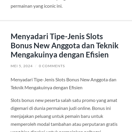
permainan yang iconic ini.
Menyadari Tipe-Jenis Slots
Bonus New Anggota dan Teknik
Mengakuinya dengan Efisien
MEI 5, 2024
/
0 COMMENTS
Menyadari Tipe-Jenis Slots Bonus New Anggota dan
Teknik Mengakuinya dengan Efisien
Slots bonus new peserta salah satu promo yang amat
digemari di dunia permainan judi online. Bonus ini
menjajakan peluang untuk pemain baru untuk
memperoleh modal tambahan atau perputaran gratis
yang bisa dipakai untuk permainkan pelbagai