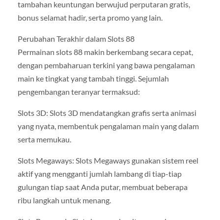
tambahan keuntungan berwujud perputaran gratis,
bonus selamat hadir, serta promo yang lain.
Perubahan Terakhir dalam Slots 88
Permainan slots 88 makin berkembang secara cepat,
dengan pembaharuan terkini yang bawa pengalaman
main ke tingkat yang tambah tinggi. Sejumlah
pengembangan teranyar termaksud:
Slots 3D: Slots 3D mendatangkan grafis serta animasi
yang nyata, membentuk pengalaman main yang dalam
serta memukau.
Slots Megaways: Slots Megaways gunakan sistem reel
aktif yang mengganti jumlah lambang di tiap-tiap
gulungan tiap saat Anda putar, membuat beberapa
ribu langkah untuk menang.