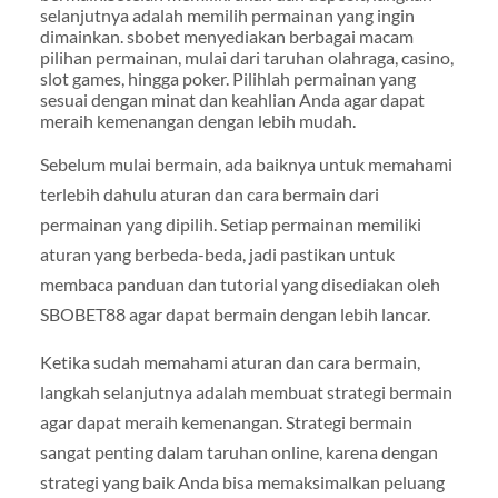
selanjutnya adalah memilih permainan yang ingin
dimainkan. sbobet menyediakan berbagai macam
pilihan permainan, mulai dari taruhan olahraga, casino,
slot games, hingga poker. Pilihlah permainan yang
sesuai dengan minat dan keahlian Anda agar dapat
meraih kemenangan dengan lebih mudah.
Sebelum mulai bermain, ada baiknya untuk memahami
terlebih dahulu aturan dan cara bermain dari
permainan yang dipilih. Setiap permainan memiliki
aturan yang berbeda-beda, jadi pastikan untuk
membaca panduan dan tutorial yang disediakan oleh
SBOBET88 agar dapat bermain dengan lebih lancar.
Ketika sudah memahami aturan dan cara bermain,
langkah selanjutnya adalah membuat strategi bermain
agar dapat meraih kemenangan. Strategi bermain
sangat penting dalam taruhan online, karena dengan
strategi yang baik Anda bisa memaksimalkan peluang