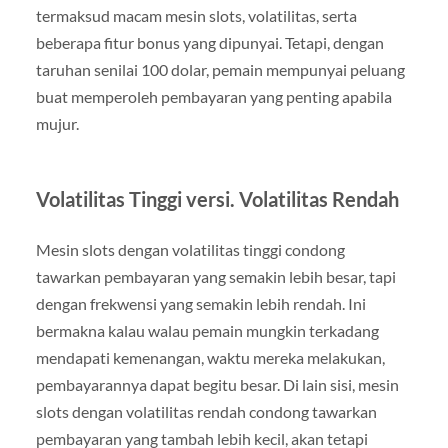
termaksud macam mesin slots, volatilitas, serta
beberapa fitur bonus yang dipunyai. Tetapi, dengan
taruhan senilai 100 dolar, pemain mempunyai peluang
buat memperoleh pembayaran yang penting apabila
mujur.
Volatilitas Tinggi versi. Volatilitas Rendah
Mesin slots dengan volatilitas tinggi condong
tawarkan pembayaran yang semakin lebih besar, tapi
dengan frekwensi yang semakin lebih rendah. Ini
bermakna kalau walau pemain mungkin terkadang
mendapati kemenangan, waktu mereka melakukan,
pembayarannya dapat begitu besar. Di lain sisi, mesin
slots dengan volatilitas rendah condong tawarkan
pembayaran yang tambah lebih kecil, akan tetapi