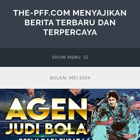
THE-PFF.COM MENYAJIKAN
BERITA TERBARU DAN
TERPERCAYA
SHOW MENU
BULAN:
MEI 2024