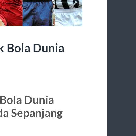
k Bola Dunia
 Bola Dunia
da Sepanjang