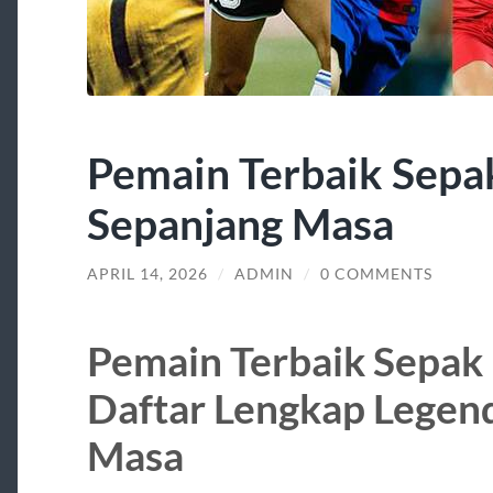
Pemain Terbaik Sepa
Sepanjang Masa
APRIL 14, 2026
/
ADMIN
/
0 COMMENTS
Pemain Terbaik Sepak
Daftar Lengkap Legen
Masa