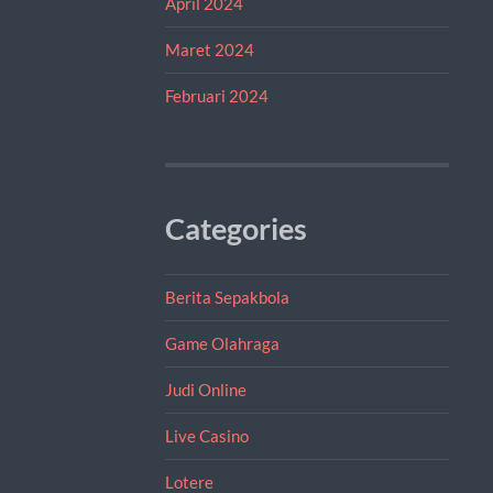
April 2024
Maret 2024
Februari 2024
Categories
Berita Sepakbola
Game Olahraga
Judi Online
Live Casino
Lotere