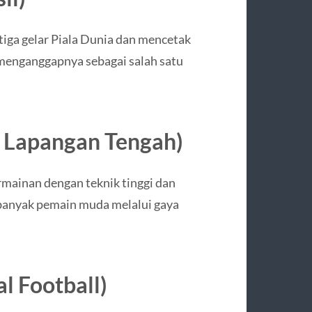
iga gelar Piala Dunia dan mencetak
 menganggapnya sebagai salah satu
 Lapangan Tengah)
mainan dengan teknik tinggi dan
i banyak pemain muda melalui gaya
l Football)