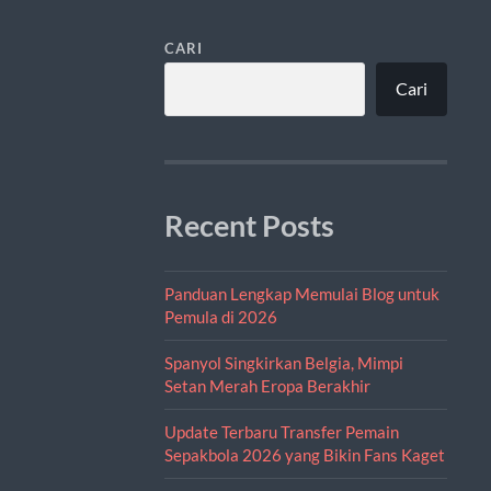
CARI
Cari
Recent Posts
Panduan Lengkap Memulai Blog untuk
Pemula di 2026
Spanyol Singkirkan Belgia, Mimpi
Setan Merah Eropa Berakhir
Update Terbaru Transfer Pemain
Sepakbola 2026 yang Bikin Fans Kaget