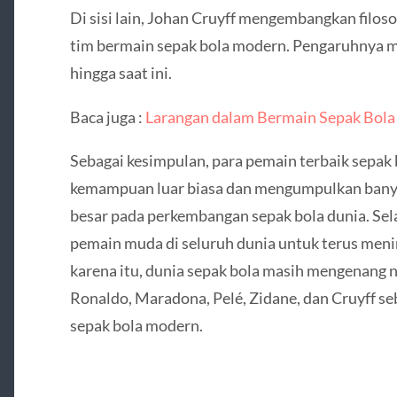
Di sisi lain, Johan Cruyff mengembangkan filoso
tim bermain sepak bola modern. Pengaruhnya ma
hingga saat ini.
Baca juga :
Larangan dalam Bermain Sepak Bola
Sebagai kesimpulan, para pemain terbaik sepak
kemampuan luar biasa dan mengumpulkan banyak
besar pada perkembangan sepak bola dunia. Sel
pemain muda di seluruh dunia untuk terus me
karena itu, dunia sepak bola masih mengenang 
Ronaldo, Maradona, Pelé, Zidane, dan Cruyff s
sepak bola modern.