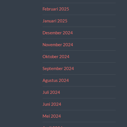
Februari 2025
Januari 2025
Desember 2024
November 2024
Oktober 2024
September 2024
Agustus 2024
Juli 2024
Juni 2024
Mei 2024