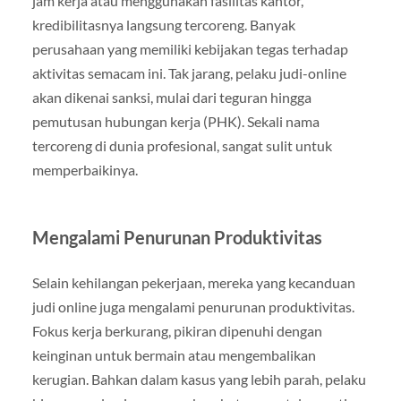
jam kerja atau menggunakan fasilitas kantor,
kredibilitasnya langsung tercoreng. Banyak
perusahaan yang memiliki kebijakan tegas terhadap
aktivitas semacam ini. Tak jarang, pelaku judi-online
akan dikenai sanksi, mulai dari teguran hingga
pemutusan hubungan kerja (PHK). Sekali nama
tercoreng di dunia profesional, sangat sulit untuk
memperbaikinya.
Mengalami Penurunan Produktivitas
Selain kehilangan pekerjaan, mereka yang kecanduan
judi online juga mengalami penurunan produktivitas.
Fokus kerja berkurang, pikiran dipenuhi dengan
keinginan untuk bermain atau mengembalikan
kerugian. Bahkan dalam kasus yang lebih parah, pelaku