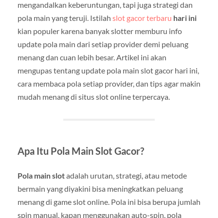
mengandalkan keberuntungan, tapi juga strategi dan
pola main yang teruji. Istilah
slot gacor terbaru
hari ini
kian populer karena banyak slotter memburu info
update pola main dari setiap provider demi peluang
menang dan cuan lebih besar. Artikel ini akan
mengupas tentang update pola main slot gacor hari ini,
cara membaca pola setiap provider, dan tips agar makin
mudah menang di situs slot online terpercaya.
Apa Itu Pola Main Slot Gacor?
Pola main slot
adalah urutan, strategi, atau metode
bermain yang diyakini bisa meningkatkan peluang
menang di game slot online. Pola ini bisa berupa jumlah
spin manual, kapan menggunakan auto-spin, pola