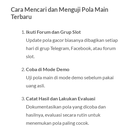
Cara Mencari dan Menguji Pola Main
Terbaru
Ikuti Forum dan Grup Slot
Update pola gacor biasanya dibagikan setiap
hari di grup Telegram, Facebook, atau forum
slot.
Coba di Mode Demo
Uji pola main di mode demo sebelum pakai
uang asli.
Catat Hasil dan Lakukan Evaluasi
Dokumentasikan pola yang dicoba dan
hasilnya, evaluasi secara rutin untuk
menemukan pola paling cocok.