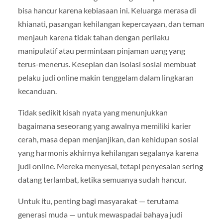
bisa hancur karena kebiasaan ini. Keluarga merasa di
khianati, pasangan kehilangan kepercayaan, dan teman
menjauh karena tidak tahan dengan perilaku
manipulatif atau permintaan pinjaman uang yang
terus-menerus. Kesepian dan isolasi sosial membuat
pelaku judi online makin tenggelam dalam lingkaran
kecanduan.
Tidak sedikit kisah nyata yang menunjukkan
bagaimana seseorang yang awalnya memiliki karier
cerah, masa depan menjanjikan, dan kehidupan sosial
yang harmonis akhirnya kehilangan segalanya karena
judi online. Mereka menyesal, tetapi penyesalan sering
datang terlambat, ketika semuanya sudah hancur.
Untuk itu, penting bagi masyarakat — terutama
generasi muda — untuk mewaspadai bahaya judi