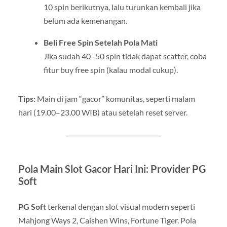
10 spin berikutnya, lalu turunkan kembali jika
belum ada kemenangan.
Beli Free Spin Setelah Pola Mati
Jika sudah 40–50 spin tidak dapat scatter, coba
fitur buy free spin (kalau modal cukup).
Tips:
Main di jam “gacor” komunitas, seperti malam
hari (19.00–23.00 WIB) atau setelah reset server.
Pola Main Slot Gacor Hari Ini: Provider PG
Soft
PG Soft
terkenal dengan slot visual modern seperti
Mahjong Ways 2, Caishen Wins, Fortune Tiger. Pola