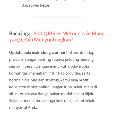
dapat win besar.
Baca juga :
Slot QRIS vs Metode Lain Mana
yang Lebih Menguntungkan?
Update pola main slot gacor hari ini
untuk setiap
provider sangat penting supaya peluang menang
semakin besar. Dengan mengikuti update pola
komunitas, memahami fitur tiap provider, serta
bermain disiplin dan strategi, kamu bisa profit
konsisten di slot online. Jangan lupa, selalu main di
situs terpercaya dan gunakan modal secara bijak.
Selamat mencoba, semoga hoki dan jackpot selalu
menyertai Anda!