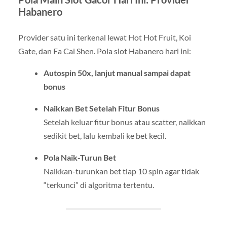
Habanero
Provider satu ini terkenal lewat Hot Hot Fruit, Koi
Gate, dan Fa Cai Shen. Pola slot Habanero hari ini:
Autospin 50x, lanjut manual sampai dapat
bonus
Naikkan Bet Setelah Fitur Bonus
Setelah keluar fitur bonus atau scatter, naikkan
sedikit bet, lalu kembali ke bet kecil.
Pola Naik-Turun Bet
Naikkan-turunkan bet tiap 10 spin agar tidak
“terkunci” di algoritma tertentu.