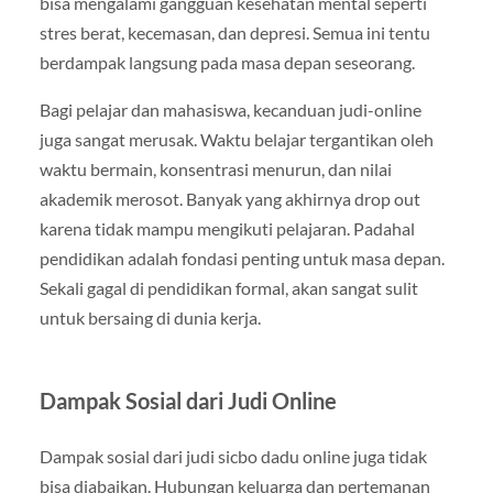
bisa mengalami gangguan kesehatan mental seperti
stres berat, kecemasan, dan depresi. Semua ini tentu
berdampak langsung pada masa depan seseorang.
Bagi pelajar dan mahasiswa, kecanduan judi-online
juga sangat merusak. Waktu belajar tergantikan oleh
waktu bermain, konsentrasi menurun, dan nilai
akademik merosot. Banyak yang akhirnya drop out
karena tidak mampu mengikuti pelajaran. Padahal
pendidikan adalah fondasi penting untuk masa depan.
Sekali gagal di pendidikan formal, akan sangat sulit
untuk bersaing di dunia kerja.
Dampak Sosial dari Judi Online
Dampak sosial dari judi sicbo dadu online juga tidak
bisa diabaikan. Hubungan keluarga dan pertemanan