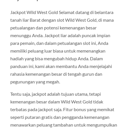
Jackpot Wild West Gold Selamat datang di belantara
tanah liar Barat dengan slot Wild West Gold, di mana
petualangan dan potensi kemenangan besar
menunggu Anda. Jackpot liar adalah puncak impian
para pemain, dan dalam petualangan slot ini, Anda
memiliki peluang luar biasa untuk memenangkan
hadiah yang bisa mengubah hidup Anda. Dalam
panduan ini, kami akan membantu Anda menjelajahi
rahasia kemenangan besar di tengah gurun dan
pegunungan yang megah.
Tentu saja, jackpot adalah tujuan utama, tetapi
kemenangan besar dalam Wild West Gold tidak
terbatas pada jackpot saja. Fitur bonus yang memikat
seperti putaran gratis dan pengganda kemenangan
menawarkan peluang tambahan untuk mengumpulkan