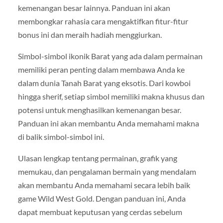
kemenangan besar lainnya. Panduan ini akan
membongkar rahasia cara mengaktifkan fitur-fitur
bonus ini dan meraih hadiah menggiurkan.
Simbol-simbol ikonik Barat yang ada dalam permainan
memiliki peran penting dalam membawa Anda ke
dalam dunia Tanah Barat yang eksotis. Dari kowboi
hingga sherif, setiap simbol memiliki makna khusus dan
potensi untuk menghasilkan kemenangan besar.
Panduan ini akan membantu Anda memahami makna
di balik simbol-simbol ini.
Ulasan lengkap tentang permainan, grafik yang
memukau, dan pengalaman bermain yang mendalam
akan membantu Anda memahami secara lebih baik
game Wild West Gold. Dengan panduan ini, Anda
dapat membuat keputusan yang cerdas sebelum