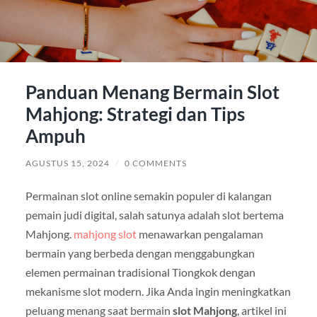
Panduan Menang Bermain Slot
Mahjong: Strategi dan Tips
Ampuh
AGUSTUS 15, 2024
/
0 COMMENTS
Permainan slot online semakin populer di kalangan
pemain judi digital, salah satunya adalah slot bertema
Mahjong.
mahjong slot
menawarkan pengalaman
bermain yang berbeda dengan menggabungkan
elemen permainan tradisional Tiongkok dengan
mekanisme slot modern. Jika Anda ingin meningkatkan
peluang menang saat bermain
slot Mahjong
, artikel ini