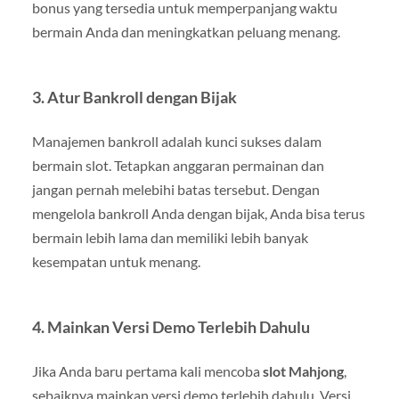
bonus yang tersedia untuk memperpanjang waktu
bermain Anda dan meningkatkan peluang menang.
3. Atur Bankroll dengan Bijak
Manajemen bankroll adalah kunci sukses dalam
bermain slot. Tetapkan anggaran permainan dan
jangan pernah melebihi batas tersebut. Dengan
mengelola bankroll Anda dengan bijak, Anda bisa terus
bermain lebih lama dan memiliki lebih banyak
kesempatan untuk menang.
4. Mainkan Versi Demo Terlebih Dahulu
Jika Anda baru pertama kali mencoba
slot Mahjong
,
sebaiknya mainkan versi demo terlebih dahulu. Versi