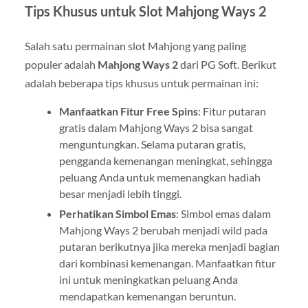
Tips Khusus untuk Slot Mahjong Ways 2
Salah satu permainan slot Mahjong yang paling
populer adalah
Mahjong Ways 2
dari PG Soft. Berikut
adalah beberapa tips khusus untuk permainan ini:
Manfaatkan Fitur Free Spins
: Fitur putaran
gratis dalam Mahjong Ways 2 bisa sangat
menguntungkan. Selama putaran gratis,
pengganda kemenangan meningkat, sehingga
peluang Anda untuk memenangkan hadiah
besar menjadi lebih tinggi.
Perhatikan Simbol Emas
: Simbol emas dalam
Mahjong Ways 2 berubah menjadi wild pada
putaran berikutnya jika mereka menjadi bagian
dari kombinasi kemenangan. Manfaatkan fitur
ini untuk meningkatkan peluang Anda
mendapatkan kemenangan beruntun.