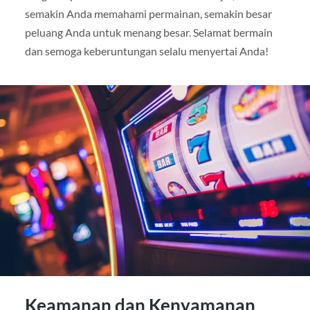
semakin Anda memahami permainan, semakin besar
peluang Anda untuk menang besar. Selamat bermain
dan semoga keberuntungan selalu menyertai Anda!
Keamanan dan Kenyamanan