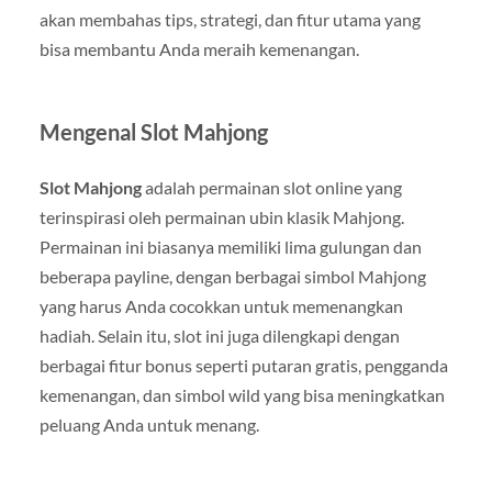
akan membahas tips, strategi, dan fitur utama yang
bisa membantu Anda meraih kemenangan.
Mengenal Slot Mahjong
Slot Mahjong
adalah permainan slot online yang
terinspirasi oleh permainan ubin klasik Mahjong.
Permainan ini biasanya memiliki lima gulungan dan
beberapa payline, dengan berbagai simbol Mahjong
yang harus Anda cocokkan untuk memenangkan
hadiah. Selain itu, slot ini juga dilengkapi dengan
berbagai fitur bonus seperti putaran gratis, pengganda
kemenangan, dan simbol wild yang bisa meningkatkan
peluang Anda untuk menang.