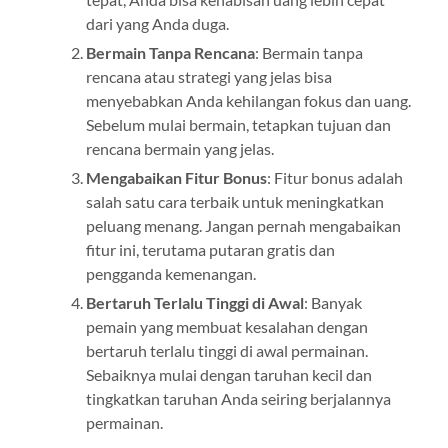
dari yang Anda duga.
Bermain Tanpa Rencana
: Bermain tanpa
rencana atau strategi yang jelas bisa
menyebabkan Anda kehilangan fokus dan uang.
Sebelum mulai bermain, tetapkan tujuan dan
rencana bermain yang jelas.
Mengabaikan Fitur Bonus
: Fitur bonus adalah
salah satu cara terbaik untuk meningkatkan
peluang menang. Jangan pernah mengabaikan
fitur ini, terutama putaran gratis dan
pengganda kemenangan.
Bertaruh Terlalu Tinggi di Awal
: Banyak
pemain yang membuat kesalahan dengan
bertaruh terlalu tinggi di awal permainan.
Sebaiknya mulai dengan taruhan kecil dan
tingkatkan taruhan Anda seiring berjalannya
permainan.