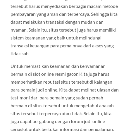
tersebut harus menyediakan berbagai macam metode
pembayaran yang aman dan terpercaya. Sehingga kita
dapat melakukan transaksi dengan mudah dan
nyaman. Selain itu, situs tersebut juga harus memiliki
sistem keamanan yang baik untuk melindungi
transaksi keuangan para pemainnya dari akses yang
tidak sah.
Untuk memastikan keamanan dan kenyamanan
bermain di slot online resmi gacor. Kita juga harus
memperhatikan reputasi situs tersebut di kalangan
para pemain judi online. Kita dapat melihat ulasan dan
testimoni dari para pemain yang sudah pernah
bermain di situs tersebut untuk mengetahui apakah
situs tersebut terpercaya atau tidak. Selain itu, kita
juga dapat bergabung dengan forum judi online
ceriaslot untuk bertukar informasi dan pengalaman.