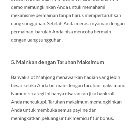
demo memungkinkan Anda untuk memahami
mekanisme permainan tanpa harus mempertaruhkan
uang sungguhan. Setelah Anda merasa nyaman dengan
permainan, barulah Anda bisa mencoba bermain
dengan uang sungguhan.
5. Mainkan dengan Taruhan Maksimum
Banyak slot Mahjong menawarkan hadiah yang lebih
besar ketika Anda bermain dengan taruhan maksimum.
Namun, strategi ini hanya disarankan jika bankroll
Anda mencukupi. Taruhan maksimum memungkinkan
Anda untuk membuka semua payline dan
meningkatkan peluang untuk memicu fitur bonus.