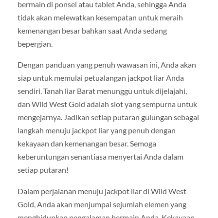
bermain di ponsel atau tablet Anda, sehingga Anda
tidak akan melewatkan kesempatan untuk meraih
kemenangan besar bahkan saat Anda sedang
bepergian.
Dengan panduan yang penuh wawasan ini, Anda akan
siap untuk memulai petualangan jackpot liar Anda
sendiri. Tanah liar Barat menunggu untuk dijelajahi,
dan Wild West Gold adalah slot yang sempurna untuk
mengejarnya. Jadikan setiap putaran gulungan sebagai
langkah menuju jackpot liar yang penuh dengan
kekayaan dan kemenangan besar. Semoga
keberuntungan senantiasa menyertai Anda dalam
setiap putaran!
Dalam perjalanan menuju jackpot liar di Wild West
Gold, Anda akan menjumpai sejumlah elemen yang
menghidupkan pengalaman bermain Anda. Kekayaan