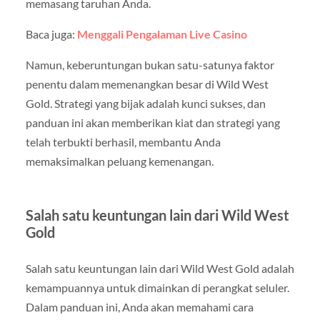
memasang taruhan Anda.
Baca juga:
Menggali Pengalaman Live Casino
Namun, keberuntungan bukan satu-satunya faktor
penentu dalam memenangkan besar di Wild West
Gold. Strategi yang bijak adalah kunci sukses, dan
panduan ini akan memberikan kiat dan strategi yang
telah terbukti berhasil, membantu Anda
memaksimalkan peluang kemenangan.
Salah satu keuntungan lain dari Wild West
Gold
Salah satu keuntungan lain dari Wild West Gold adalah
kemampuannya untuk dimainkan di perangkat seluler.
Dalam panduan ini, Anda akan memahami cara