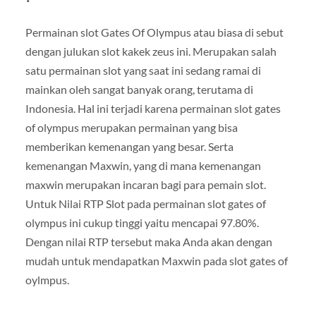
Permainan slot Gates Of Olympus atau biasa di sebut
dengan julukan slot kakek zeus ini. Merupakan salah
satu permainan slot yang saat ini sedang ramai di
mainkan oleh sangat banyak orang, terutama di
Indonesia. Hal ini terjadi karena permainan slot gates
of olympus merupakan permainan yang bisa
memberikan kemenangan yang besar. Serta
kemenangan Maxwin, yang di mana kemenangan
maxwin merupakan incaran bagi para pemain slot.
Untuk Nilai RTP Slot pada permainan slot gates of
olympus ini cukup tinggi yaitu mencapai 97.80%.
Dengan nilai RTP tersebut maka Anda akan dengan
mudah untuk mendapatkan Maxwin pada slot gates of
oylmpus.