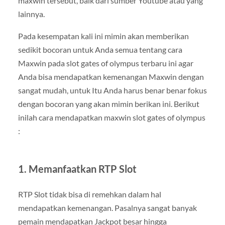
maxwin tersebut, baik dari sumber Youtube atau yang
lainnya.
Pada kesempatan kali ini mimin akan memberikan
sedikit bocoran untuk Anda semua tentang cara
Maxwin pada slot gates of olympus terbaru ini agar
Anda bisa mendapatkan kemenangan Maxwin dengan
sangat mudah, untuk Itu Anda harus benar benar fokus
dengan bocoran yang akan mimin berikan ini. Berikut
inilah cara mendapatkan maxwin slot gates of olympus
:
1. Memanfaatkan RTP Slot
RTP Slot tidak bisa di remehkan dalam hal
mendapatkan kemenangan. Pasalnya sangat banyak
pemain mendapatkan Jackpot besar hingga