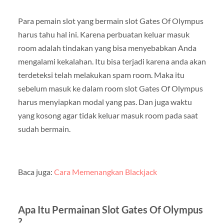
Para pemain slot yang bermain slot Gates Of Olympus
harus tahu hal ini. Karena perbuatan keluar masuk
room adalah tindakan yang bisa menyebabkan Anda
mengalami kekalahan. Itu bisa terjadi karena anda akan
terdeteksi telah melakukan spam room. Maka itu
sebelum masuk ke dalam room slot Gates Of Olympus
harus menyiapkan modal yang pas. Dan juga waktu
yang kosong agar tidak keluar masuk room pada saat
sudah bermain.
Baca juga:
Cara Memenangkan Blackjack
Apa Itu Permainan Slot Gates Of Olympus
?