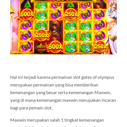
Hal ini terjadi karena permainan slot gates of olympus
merupakan permainan yang bisa memberikan
kemenangan yang besar serta kemenangan Maxwin,
yang di mana kemenangan maxwin merupakan incaran
bagi para pemain slot.
Maxwin merupakan salah 1 tingkat kemenangan