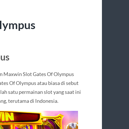
Olympus
pus
n Maxwin Slot Gates Of Olympus
tes Of Olympus atau biasa di sebut
lah satu permainan slot yang saat ini
ng, terutama di Indonesia.