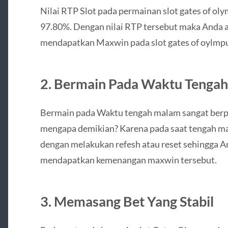
Nilai RTP Slot pada permainan slot gates of oly
97.80%. Dengan nilai RTP tersebut maka Anda
mendapatkan Maxwin pada slot gates of oylmp
2. Bermain Pada Waktu Tenga
Bermain pada Waktu tengah malam sangat ber
mengapa demikian? Karena pada saat tengah mal
dengan melakukan refesh atau reset sehingga 
mendapatkan kemenangan maxwin tersebut.
3. Memasang Bet Yang Stabil