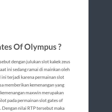
ates Of Olympus ?
sebut dengan julukan slot kakek zeus
aat ini sedang ramai di mainkan oleh
 ini terjadi karena permainan slot
isa memberikan kemenangan yang
na kemenangan maxwin merupakan
Slot pada permainan slot gates of
%. Dengan nilai RTP tersebut maka