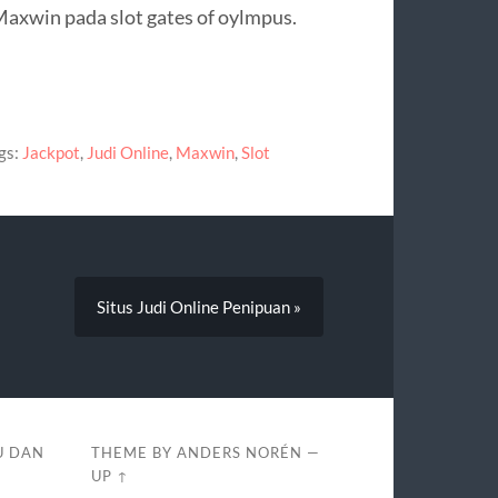
xwin pada slot gates of oylmpus.
gs:
Jackpot
,
Judi Online
,
Maxwin
,
Slot
Situs Judi Online Penipuan »
U DAN
THEME BY
ANDERS NORÉN
—
UP ↑