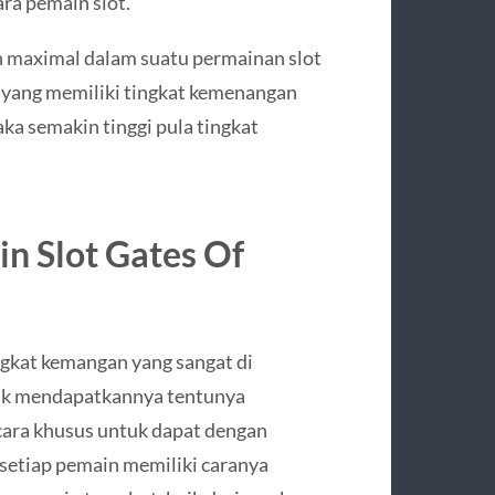
ra pemain slot.
 maximal dalam suatu permainan slot
e yang memiliki tingkat kemenangan
aka semakin tinggi pula tingkat
 Slot Gates Of
ngkat kemangan yang sangat di
ntuk mendapatkannya tentunya
cara khusus untuk dapat dengan
setiap pemain memiliki caranya