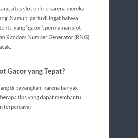
ang situs slot online karena mereka
ng. Namun, perlu di ingat bahwa
tentu yang “gacor”, permainan slot
n dan Random Number Generator (RNG)
acak.
t Gacor yang Tepat?
ang di bayangkan, karena banyak
 beberapa tips yang dapat membantu
n terpercaya: