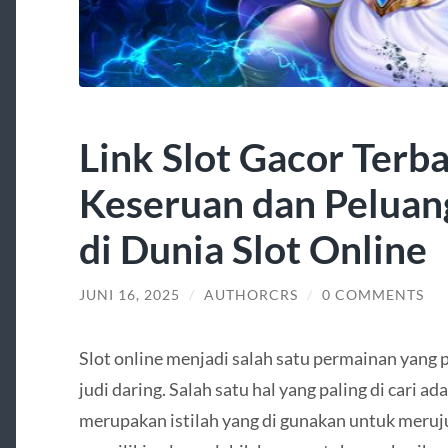
Link Slot Gacor Terb
Keseruan dan Peluan
di Dunia Slot Online
JUNI 16, 2025
/
AUTHORCRS
/
0 COMMENTS
Slot online menjadi salah satu permainan yang 
judi daring. Salah satu hal yang paling di cari ad
merupakan istilah yang di gunakan untuk meruju