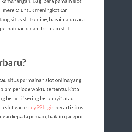
 kemenangan. Bagi para pemain slot,
egi mereka untuk meningkatkan
ang situs slot online, bagaimana cara
perhatikan dalam bermain slot
erbaru?
tau situs permainan slot online yang
dalam periode waktu tertentu. Kata
ng berarti “sering berbunyi” atau
nk slot gacor
coy99 login
berarti situs
gan kepada pemain, baik itu jackpot