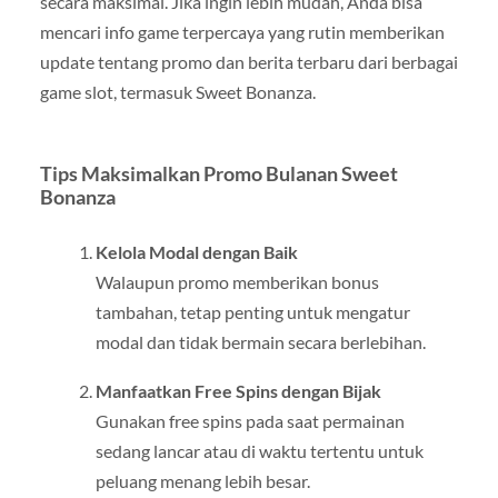
secara maksimal. Jika ingin lebih mudah, Anda bisa
mencari info game terpercaya yang rutin memberikan
update tentang promo dan berita terbaru dari berbagai
game slot, termasuk Sweet Bonanza.
Tips Maksimalkan Promo Bulanan Sweet
Bonanza
Kelola Modal dengan Baik
Walaupun promo memberikan bonus
tambahan, tetap penting untuk mengatur
modal dan tidak bermain secara berlebihan.
Manfaatkan Free Spins dengan Bijak
Gunakan free spins pada saat permainan
sedang lancar atau di waktu tertentu untuk
peluang menang lebih besar.