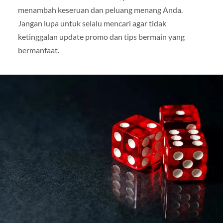
menambah keseruan dan peluang menang Anda.
Jangan lupa untuk selalu mencari agar tidak
ketinggalan update promo dan tips bermain yang
bermanfaat.