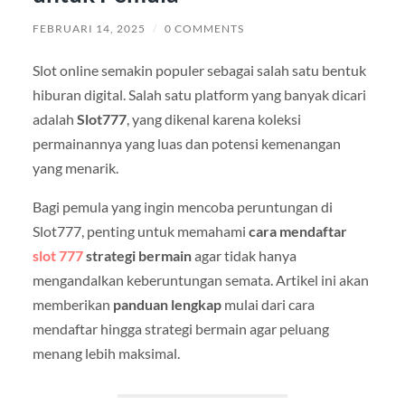
FEBRUARI 14, 2025
/
0 COMMENTS
Slot online semakin populer sebagai salah satu bentuk
hiburan digital. Salah satu platform yang banyak dicari
adalah
Slot777
, yang dikenal karena koleksi
permainannya yang luas dan potensi kemenangan
yang menarik.
Bagi pemula yang ingin mencoba peruntungan di
Slot777, penting untuk memahami
cara mendaftar
slot 777
strategi bermain
agar tidak hanya
mengandalkan keberuntungan semata. Artikel ini akan
memberikan
panduan lengkap
mulai dari cara
mendaftar hingga strategi bermain agar peluang
menang lebih maksimal.