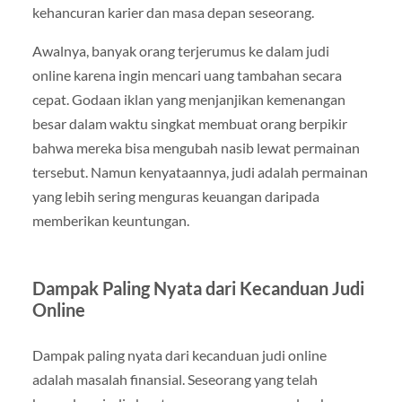
kehancuran karier dan masa depan seseorang.
Awalnya, banyak orang terjerumus ke dalam judi
online karena ingin mencari uang tambahan secara
cepat. Godaan iklan yang menjanjikan kemenangan
besar dalam waktu singkat membuat orang berpikir
bahwa mereka bisa mengubah nasib lewat permainan
tersebut. Namun kenyataannya, judi adalah permainan
yang lebih sering menguras keuangan daripada
memberikan keuntungan.
Dampak Paling Nyata dari Kecanduan Judi
Online
Dampak paling nyata dari kecanduan judi online
adalah masalah finansial. Seseorang yang telah