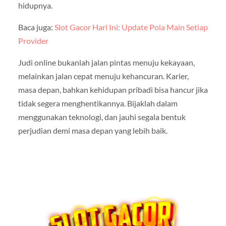
hidupnya.
Baca juga:
Slot Gacor Hari Ini: Update Pola Main Setiap
Provider
Judi online bukanlah jalan pintas menuju kekayaan,
melainkan jalan cepat menuju kehancuran. Karier,
masa depan, bahkan kehidupan pribadi bisa hancur jika
tidak segera menghentikannya. Bijaklah dalam
menggunakan teknologi, dan jauhi segala bentuk
perjudian demi masa depan yang lebih baik.