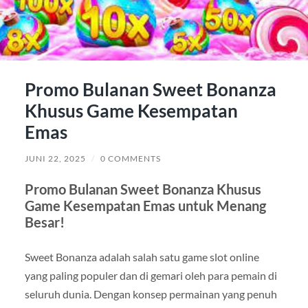
Promo Bulanan Sweet Bonanza
Khusus Game Kesempatan
Emas
JUNI 22, 2025
/
0 COMMENTS
Promo Bulanan Sweet Bonanza Khusus
Game Kesempatan Emas untuk Menang
Besar!
Sweet Bonanza adalah salah satu game slot online
yang paling populer dan di gemari oleh para pemain di
seluruh dunia. Dengan konsep permainan yang penuh