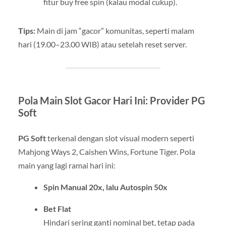
fitur buy free spin (kalau modal cukup).
Tips:
Main di jam “gacor” komunitas, seperti malam
hari (19.00–23.00 WIB) atau setelah reset server.
Pola Main Slot Gacor Hari Ini: Provider PG
Soft
PG Soft
terkenal dengan slot visual modern seperti
Mahjong Ways 2, Caishen Wins, Fortune Tiger. Pola
main yang lagi ramai hari ini:
Spin Manual 20x, lalu Autospin 50x
Bet Flat
Hindari sering ganti nominal bet, tetap pada