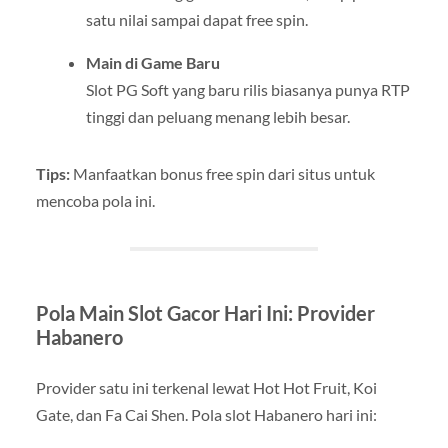
satu nilai sampai dapat free spin.
Main di Game Baru
Slot PG Soft yang baru rilis biasanya punya RTP
tinggi dan peluang menang lebih besar.
Tips:
Manfaatkan bonus free spin dari situs untuk
mencoba pola ini.
Pola Main Slot Gacor Hari Ini: Provider
Habanero
Provider satu ini terkenal lewat Hot Hot Fruit, Koi
Gate, dan Fa Cai Shen. Pola slot Habanero hari ini: