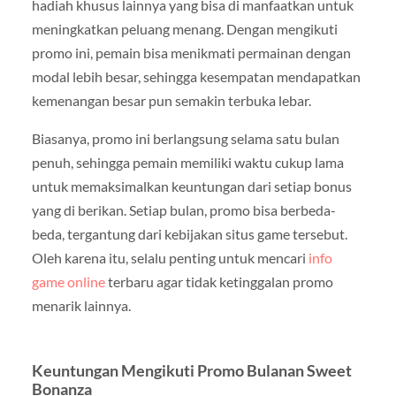
hadiah khusus lainnya yang bisa di manfaatkan untuk
meningkatkan peluang menang. Dengan mengikuti
promo ini, pemain bisa menikmati permainan dengan
modal lebih besar, sehingga kesempatan mendapatkan
kemenangan besar pun semakin terbuka lebar.
Biasanya, promo ini berlangsung selama satu bulan
penuh, sehingga pemain memiliki waktu cukup lama
untuk memaksimalkan keuntungan dari setiap bonus
yang di berikan. Setiap bulan, promo bisa berbeda-
beda, tergantung dari kebijakan situs game tersebut.
Oleh karena itu, selalu penting untuk mencari
info
game online
terbaru agar tidak ketinggalan promo
menarik lainnya.
Keuntungan Mengikuti Promo Bulanan Sweet
Bonanza