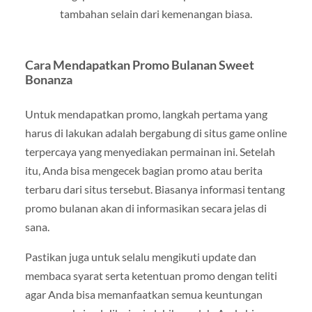
tambahan selain dari kemenangan biasa.
Cara Mendapatkan Promo Bulanan Sweet
Bonanza
Untuk mendapatkan promo, langkah pertama yang
harus di lakukan adalah bergabung di situs game online
terpercaya yang menyediakan permainan ini. Setelah
itu, Anda bisa mengecek bagian promo atau berita
terbaru dari situs tersebut. Biasanya informasi tentang
promo bulanan akan di informasikan secara jelas di
sana.
Pastikan juga untuk selalu mengikuti update dan
membaca syarat serta ketentuan promo dengan teliti
agar Anda bisa memanfaatkan semua keuntungan