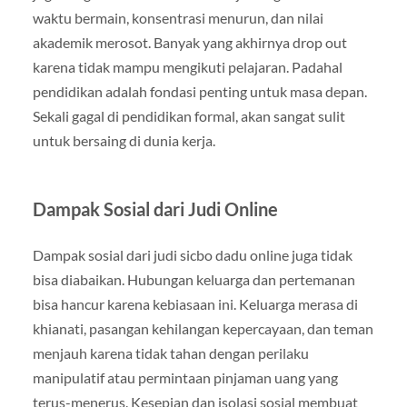
waktu bermain, konsentrasi menurun, dan nilai
akademik merosot. Banyak yang akhirnya drop out
karena tidak mampu mengikuti pelajaran. Padahal
pendidikan adalah fondasi penting untuk masa depan.
Sekali gagal di pendidikan formal, akan sangat sulit
untuk bersaing di dunia kerja.
Dampak Sosial dari Judi Online
Dampak sosial dari judi sicbo dadu online juga tidak
bisa diabaikan. Hubungan keluarga dan pertemanan
bisa hancur karena kebiasaan ini. Keluarga merasa di
khianati, pasangan kehilangan kepercayaan, dan teman
menjauh karena tidak tahan dengan perilaku
manipulatif atau permintaan pinjaman uang yang
terus-menerus. Kesepian dan isolasi sosial membuat