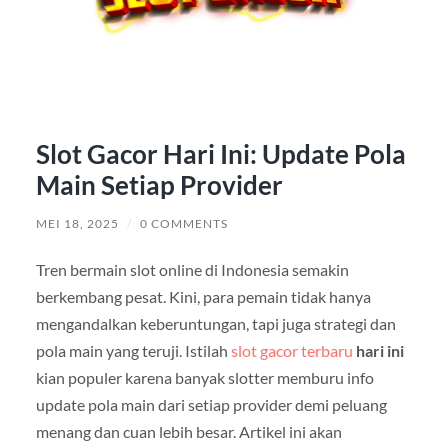
Slot Gacor Hari Ini: Update Pola
Main Setiap Provider
MEI 18, 2025
/
0 COMMENTS
Tren bermain slot online di Indonesia semakin
berkembang pesat. Kini, para pemain tidak hanya
mengandalkan keberuntungan, tapi juga strategi dan
pola main yang teruji. Istilah
slot gacor terbaru
hari ini
kian populer karena banyak slotter memburu info
update pola main dari setiap provider demi peluang
menang dan cuan lebih besar. Artikel ini akan