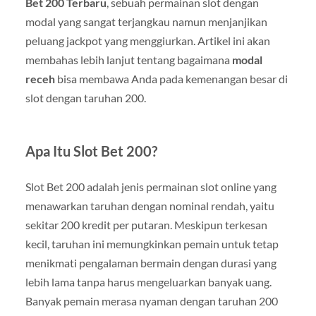
Bet 200 Terbaru
, sebuah permainan slot dengan
modal yang sangat terjangkau namun menjanjikan
peluang jackpot yang menggiurkan. Artikel ini akan
membahas lebih lanjut tentang bagaimana
modal
receh
bisa membawa Anda pada kemenangan besar di
slot dengan taruhan 200.
Apa Itu Slot Bet 200?
Slot Bet 200 adalah jenis permainan slot online yang
menawarkan taruhan dengan nominal rendah, yaitu
sekitar 200 kredit per putaran. Meskipun terkesan
kecil, taruhan ini memungkinkan pemain untuk tetap
menikmati pengalaman bermain dengan durasi yang
lebih lama tanpa harus mengeluarkan banyak uang.
Banyak pemain merasa nyaman dengan taruhan 200