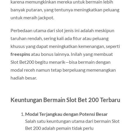
karena memungkinkan mereka untuk bermain lebih
banyak putaran, yang tentunya meningkatkan peluang
untuk meraih jackpot.
Perbedaan utama dari slot jenis ini adalah meskipun
taruhan rendah, sering kali ada fitur atau peluang
khusus yang dapat meningkatkan kemenangan, seperti
freespins
atau bonus lainnya. Inilah yang membuat
Slot Bet200 begitu menarik—bisa bermain dengan
modal receh namun tetap berpeluang memenangkan
hadiah besar.
Keuntungan Bermain Slot Bet 200 Terbaru
Modal Terjangkau dengan Potensi Besar
Salah satu keuntungan utama dari bermain Slot
Bet 200 adalah pemain tidak perlu