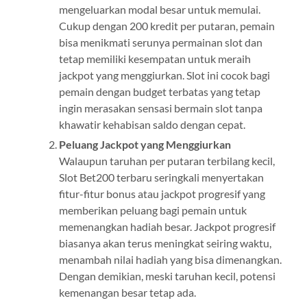
mengeluarkan modal besar untuk memulai.
Cukup dengan 200 kredit per putaran, pemain
bisa menikmati serunya permainan slot dan
tetap memiliki kesempatan untuk meraih
jackpot yang menggiurkan. Slot ini cocok bagi
pemain dengan budget terbatas yang tetap
ingin merasakan sensasi bermain slot tanpa
khawatir kehabisan saldo dengan cepat.
Peluang Jackpot yang Menggiurkan
Walaupun taruhan per putaran terbilang kecil,
Slot Bet200 terbaru seringkali menyertakan
fitur-fitur bonus atau jackpot progresif yang
memberikan peluang bagi pemain untuk
memenangkan hadiah besar. Jackpot progresif
biasanya akan terus meningkat seiring waktu,
menambah nilai hadiah yang bisa dimenangkan.
Dengan demikian, meski taruhan kecil, potensi
kemenangan besar tetap ada.