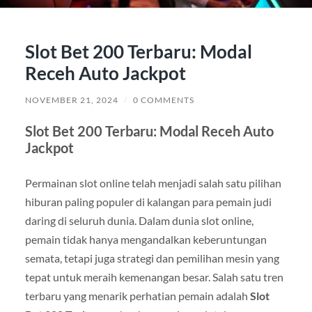
Slot Bet 200 Terbaru: Modal
Receh Auto Jackpot
NOVEMBER 21, 2024
/
0 COMMENTS
Slot Bet 200 Terbaru: Modal Receh Auto
Jackpot
Permainan slot online telah menjadi salah satu pilihan
hiburan paling populer di kalangan para pemain judi
daring di seluruh dunia. Dalam dunia slot online,
pemain tidak hanya mengandalkan keberuntungan
semata, tetapi juga strategi dan pemilihan mesin yang
tepat untuk meraih kemenangan besar. Salah satu tren
terbaru yang menarik perhatian pemain adalah
Slot