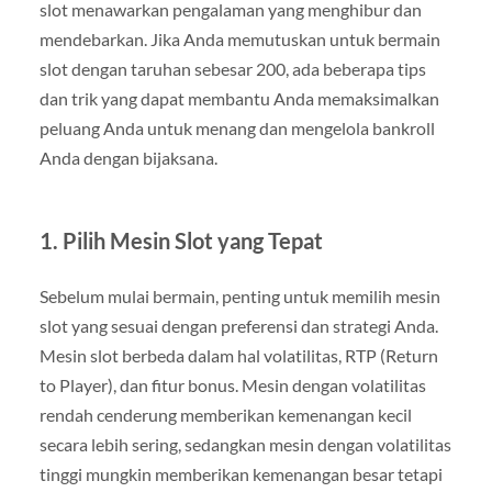
slot menawarkan pengalaman yang menghibur dan
mendebarkan. Jika Anda memutuskan untuk bermain
slot dengan taruhan sebesar 200, ada beberapa tips
dan trik yang dapat membantu Anda memaksimalkan
peluang Anda untuk menang dan mengelola bankroll
Anda dengan bijaksana.
1. Pilih Mesin Slot yang Tepat
Sebelum mulai bermain, penting untuk memilih mesin
slot yang sesuai dengan preferensi dan strategi Anda.
Mesin slot berbeda dalam hal volatilitas, RTP (Return
to Player), dan fitur bonus. Mesin dengan volatilitas
rendah cenderung memberikan kemenangan kecil
secara lebih sering, sedangkan mesin dengan volatilitas
tinggi mungkin memberikan kemenangan besar tetapi