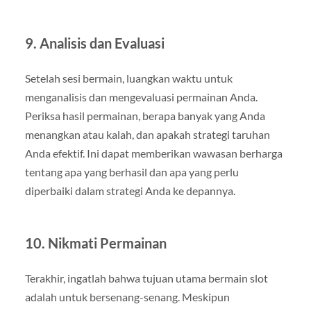
9. Analisis dan Evaluasi
Setelah sesi bermain, luangkan waktu untuk
menganalisis dan mengevaluasi permainan Anda.
Periksa hasil permainan, berapa banyak yang Anda
menangkan atau kalah, dan apakah strategi taruhan
Anda efektif. Ini dapat memberikan wawasan berharga
tentang apa yang berhasil dan apa yang perlu
diperbaiki dalam strategi Anda ke depannya.
10. Nikmati Permainan
Terakhir, ingatlah bahwa tujuan utama bermain slot
adalah untuk bersenang-senang. Meskipun