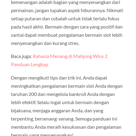
kemenangan adalah bagian yang menyenangkan dari
permainan, jangan lupakan aspek hiburannya. Nikmati
setiap putaran dan cobalah untuk tidak terlalu fokus
pada hasil akhir. Bermain dengan cara yang positif dan
santai dapat membuat pengalaman bermain slot lebih
menyenangkan dan kurang stres.
Baca juga:
Rahasia Menang di Mahjong Wins 2
Panduan Lengkap
Dengan mengikuti tips dan trik ini, Anda dapat
meningkatkan pengalaman bermain slot Anda dengan
taruhan 200 dan mengelola bankroll Anda dengan
lebih efektif. Selalu ingat untuk bermain dengan
bijaksana, menjaga anggaran Anda, dan yang
terpenting, bersenang-senang. Semoga panduan ini
membantu Anda meraih kesuksesan dan pengalaman
bermain yang menyenangkan!