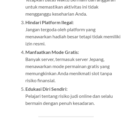
untuk memastikan aktivitas ini tidak
mengganggu keseharian Anda.
Hindari Platform Ilegal:
Jangan tergoda oleh platform yang
menawarkan hadiah besar tetapi tidak memiliki
izin resmi.
Manfaatkan Mode Gratis:
Banyak server, termasuk server Jepang,
menawarkan mode permainan gratis yang
memungkinkan Anda menikmati slot tanpa
risiko finansial.
Edukasi Diri Sendiri:
Pelajari tentang risiko judi online dan selalu
bermain dengan penuh kesadaran.