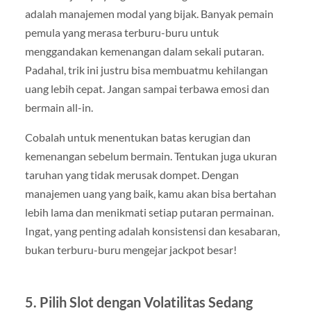
adalah manajemen modal yang bijak. Banyak pemain
pemula yang merasa terburu-buru untuk
menggandakan kemenangan dalam sekali putaran.
Padahal, trik ini justru bisa membuatmu kehilangan
uang lebih cepat. Jangan sampai terbawa emosi dan
bermain all-in.
Cobalah untuk menentukan batas kerugian dan
kemenangan sebelum bermain. Tentukan juga ukuran
taruhan yang tidak merusak dompet. Dengan
manajemen uang yang baik, kamu akan bisa bertahan
lebih lama dan menikmati setiap putaran permainan.
Ingat, yang penting adalah konsistensi dan kesabaran,
bukan terburu-buru mengejar jackpot besar!
5.
Pilih Slot dengan Volatilitas Sedang