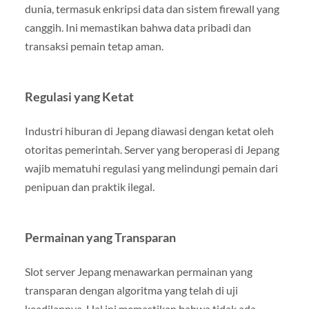
dunia, termasuk enkripsi data dan sistem firewall yang
canggih. Ini memastikan bahwa data pribadi dan
transaksi pemain tetap aman.
Regulasi yang Ketat
Industri hiburan di Jepang diawasi dengan ketat oleh
otoritas pemerintah. Server yang beroperasi di Jepang
wajib mematuhi regulasi yang melindungi pemain dari
penipuan dan praktik ilegal.
Permainan yang Transparan
Slot server Jepang menawarkan permainan yang
transparan dengan algoritma yang telah di uji
keadilannya. Hal ini memastikan bahwa tidak ada