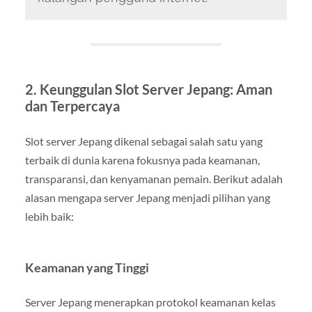
2. Keunggulan Slot Server Jepang: Aman
dan Terpercaya
Slot server Jepang dikenal sebagai salah satu yang
terbaik di dunia karena fokusnya pada keamanan,
transparansi, dan kenyamanan pemain. Berikut adalah
alasan mengapa server Jepang menjadi pilihan yang
lebih baik:
Keamanan yang Tinggi
Server Jepang menerapkan protokol keamanan kelas