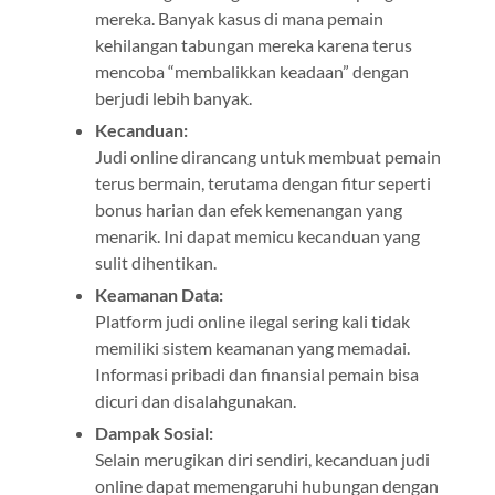
mereka. Banyak kasus di mana pemain
kehilangan tabungan mereka karena terus
mencoba “membalikkan keadaan” dengan
berjudi lebih banyak.
Kecanduan:
Judi online dirancang untuk membuat pemain
terus bermain, terutama dengan fitur seperti
bonus harian dan efek kemenangan yang
menarik. Ini dapat memicu kecanduan yang
sulit dihentikan.
Keamanan Data:
Platform judi online ilegal sering kali tidak
memiliki sistem keamanan yang memadai.
Informasi pribadi dan finansial pemain bisa
dicuri dan disalahgunakan.
Dampak Sosial:
Selain merugikan diri sendiri, kecanduan judi
online dapat memengaruhi hubungan dengan