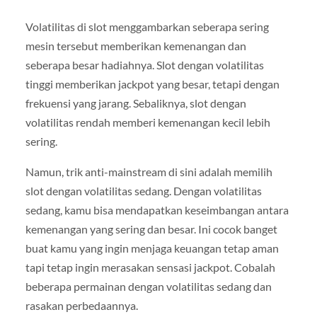
Volatilitas di slot menggambarkan seberapa sering
mesin tersebut memberikan kemenangan dan
seberapa besar hadiahnya. Slot dengan volatilitas
tinggi memberikan jackpot yang besar, tetapi dengan
frekuensi yang jarang. Sebaliknya, slot dengan
volatilitas rendah memberi kemenangan kecil lebih
sering.
Namun, trik anti-mainstream di sini adalah memilih
slot dengan volatilitas sedang. Dengan volatilitas
sedang, kamu bisa mendapatkan keseimbangan antara
kemenangan yang sering dan besar. Ini cocok banget
buat kamu yang ingin menjaga keuangan tetap aman
tapi tetap ingin merasakan sensasi jackpot. Cobalah
beberapa permainan dengan volatilitas sedang dan
rasakan perbedaannya.