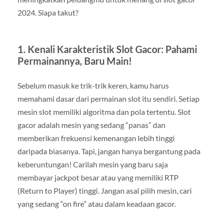
2024. Siapa takut?
1.
Kenali Karakteristik Slot Gacor: Pahami
Permainannya, Baru Main!
Sebelum masuk ke trik-trik keren, kamu harus
memahami dasar dari permainan slot itu sendiri. Setiap
mesin slot memiliki algoritma dan pola tertentu. Slot
gacor adalah mesin yang sedang “panas” dan
memberikan frekuensi kemenangan lebih tinggi
daripada biasanya. Tapi, jangan hanya bergantung pada
keberuntungan! Carilah mesin yang baru saja
membayar jackpot besar atau yang memiliki RTP
(Return to Player) tinggi. Jangan asal pilih mesin, cari
yang sedang “on fire” atau dalam keadaan gacor.