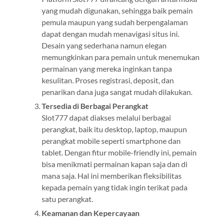
yang mudah digunakan, sehingga baik pemain
pemula maupun yang sudah berpengalaman
dapat dengan mudah menavigasi situs ini.
Desain yang sederhana namun elegan
memungkinkan para pemain untuk menemukan
permainan yang mereka inginkan tanpa
kesulitan. Proses registrasi, deposit, dan
penarikan dana juga sangat mudah dilakukan.
Tersedia di Berbagai Perangkat
Slot777 dapat diakses melalui berbagai
perangkat, baik itu desktop, laptop, maupun
perangkat mobile seperti smartphone dan
tablet. Dengan fitur mobile-friendly ini, pemain
bisa menikmati permainan kapan saja dan di
mana saja. Hal ini memberikan fleksibilitas
kepada pemain yang tidak ingin terikat pada
satu perangkat.
Keamanan dan Kepercayaan