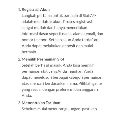
Registrasi Akun
Langkah pertama untuk bermain di Slot777
adalah mendaftar akun. Proses registrasi
sangat mudah dan hanya memerlukan
informasi dasar seperti nama, alamat email, dan
nomor telepon. Setelah akun Anda terdaftar,
Anda dapat melakukan deposit dan mulai
bermain.
Memilih Permainan Slot
Setelah berhasil masuk, Anda bisa memilih
permainan slot yang Anda inginkan. Anda
dapat menelusuri berbagai kategori permainan
atau mencari berdasarkan nama. Pilihlah game
yang sesuai dengan preferensi dan anggaran
Anda.
Menentukan Taruhan
Sebelum mulai memutar gulungan, pastikan