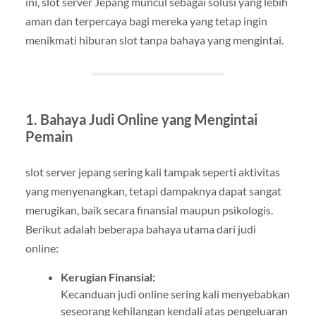
ini, slot server Jepang muncul sebagai solusi yang lebih
aman dan terpercaya bagi mereka yang tetap ingin
menikmati hiburan slot tanpa bahaya yang mengintai.
1. Bahaya Judi Online yang Mengintai
Pemain
slot server jepang
sering kali tampak seperti aktivitas
yang menyenangkan, tetapi dampaknya dapat sangat
merugikan, baik secara finansial maupun psikologis.
Berikut adalah beberapa bahaya utama dari judi
online:
Kerugian Finansial:
Kecanduan judi online sering kali menyebabkan
seseorang kehilangan kendali atas pengeluaran