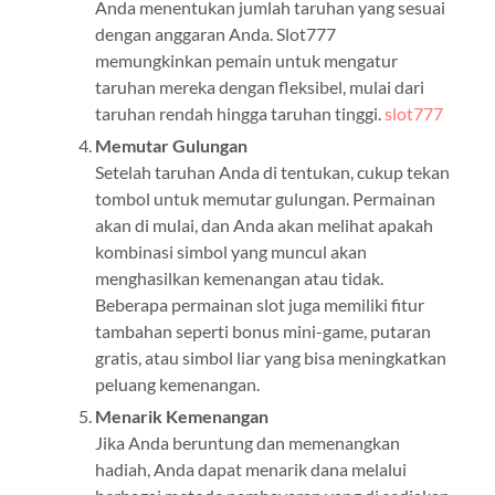
Anda menentukan jumlah taruhan yang sesuai
dengan anggaran Anda. Slot777
memungkinkan pemain untuk mengatur
taruhan mereka dengan fleksibel, mulai dari
taruhan rendah hingga taruhan tinggi.
slot777
Memutar Gulungan
Setelah taruhan Anda di tentukan, cukup tekan
tombol untuk memutar gulungan. Permainan
akan di mulai, dan Anda akan melihat apakah
kombinasi simbol yang muncul akan
menghasilkan kemenangan atau tidak.
Beberapa permainan slot juga memiliki fitur
tambahan seperti bonus mini-game, putaran
gratis, atau simbol liar yang bisa meningkatkan
peluang kemenangan.
Menarik Kemenangan
Jika Anda beruntung dan memenangkan
hadiah, Anda dapat menarik dana melalui