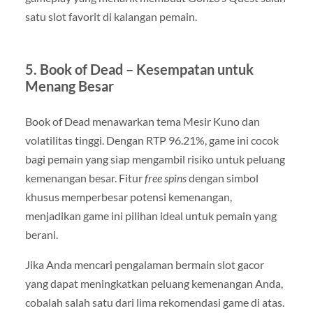
satu slot favorit di kalangan pemain.
5.
Book of Dead – Kesempatan untuk
Menang Besar
Book of Dead menawarkan tema Mesir Kuno dan
volatilitas tinggi. Dengan RTP 96.21%, game ini cocok
bagi pemain yang siap mengambil risiko untuk peluang
kemenangan besar. Fitur
free spins
dengan simbol
khusus memperbesar potensi kemenangan,
menjadikan game ini pilihan ideal untuk pemain yang
berani.
Jika Anda mencari pengalaman bermain slot gacor
yang dapat meningkatkan peluang kemenangan Anda,
cobalah salah satu dari lima rekomendasi game di atas.