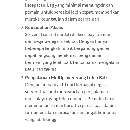
ketepatan. Lag yang minimal memungkinkan
pemain untuk bereaksi lebih cepat, memberikan
mereka keunggulan dalam permainan.
Kemudahan Akses
Server Thailand mudah diakses bagi pemain
dari negara-negara sekitar. Dengan hanya
beberapa langkah untuk bergabung, gamer
dapat langsung menikmati pengalaman
bermain yang lebih baik tanpa harus mengalami
kesulitan teknis.
Pengalaman Multiplayer yang Lebih Baik
Dengan pemain aktif dari berbagai negara,
server-Thailand menawarkan pengalaman
multiplayer yang lebih dinamis. Pemain dapat
menemukan teman baru, berpartisipasi dalam
turnamen, dan merasakan semangat kompetisi
yang lebih tinggi.