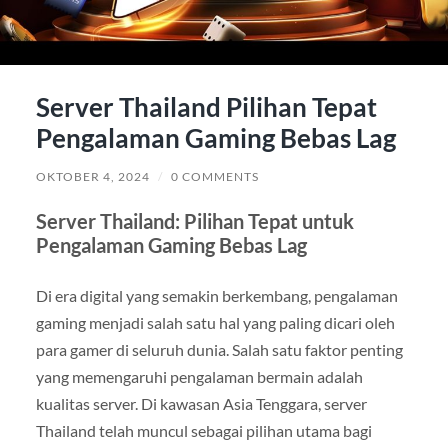
Server Thailand Pilihan Tepat
Pengalaman Gaming Bebas Lag
OKTOBER 4, 2024
/
0 COMMENTS
Server Thailand: Pilihan Tepat untuk
Pengalaman Gaming Bebas Lag
Di era digital yang semakin berkembang, pengalaman
gaming menjadi salah satu hal yang paling dicari oleh
para gamer di seluruh dunia. Salah satu faktor penting
yang memengaruhi pengalaman bermain adalah
kualitas server. Di kawasan Asia Tenggara, server
Thailand telah muncul sebagai pilihan utama bagi