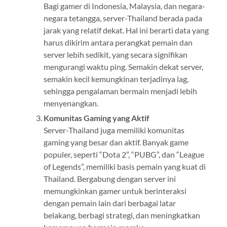
Bagi gamer di Indonesia, Malaysia, dan negara-
negara tetangga, server-Thailand berada pada
jarak yang relatif dekat. Hal ini berarti data yang
harus dikirim antara perangkat pemain dan
server lebih sedikit, yang secara signifikan
mengurangi waktu ping. Semakin dekat server,
semakin kecil kemungkinan terjadinya lag,
sehingga pengalaman bermain menjadi lebih
menyenangkan.
Komunitas Gaming yang Aktif
Server-Thailand juga memiliki komunitas
gaming yang besar dan aktif. Banyak game
populer, seperti “Dota 2”, “PUBG”, dan “League
of Legends”, memiliki basis pemain yang kuat di
Thailand. Bergabung dengan server ini
memungkinkan gamer untuk berinteraksi
dengan pemain lain dari berbagai latar
belakang, berbagi strategi, dan meningkatkan