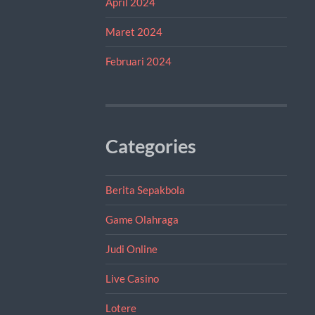
April 2024
Maret 2024
Februari 2024
Categories
Berita Sepakbola
Game Olahraga
Judi Online
Live Casino
Lotere