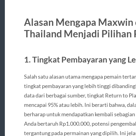
Alasan Mengapa Maxwin d
Thailand Menjadi Pilihan
1. Tingkat Pembayaran yang Le
Salah satu alasan utama mengapa pemain terta
tingkat pembayaran yang lebih tinggi dibandin
data dari berbagai sumber, tingkat Return to Pla
mencapai 95% atau lebih. Ini berarti bahwa, da
berharap untuk mendapatkan kembali sebagian b
Anda bertaruh Rp1.000.000, potensi pengembal
tergantung pada permainan yang dipilih. Ini je