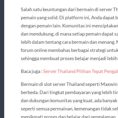
Salah satu keuntungan dari bermain di server 
pemain yang solid. Di platform ini, Anda dapat b
dengan pemain lain. Komunitas ini menciptaka
dan mendukung, di mana setiap pemain dapat
lebih dalam tentang cara bermain dan menang. M
forum online membahas berbagai strategi unt
sehingga membuat proses belajar menjadi lebih i
Baca juga :
Server Thailand Pilihan Tepat Peng
Bermain di slot server Thailand seperti Maxw
berbeda. Dari tingkat pembayaran yang lebih ti
dan dukungan komunitas yang kuat, ada banya
seperti semua permainan, kemenangan tidak sela
menikmati proses dan belajar dari pengalaman. 