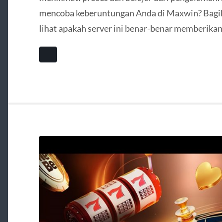
mencoba keberuntungan Anda di Maxwin? Bagik
lihat apakah server ini benar-benar memberika