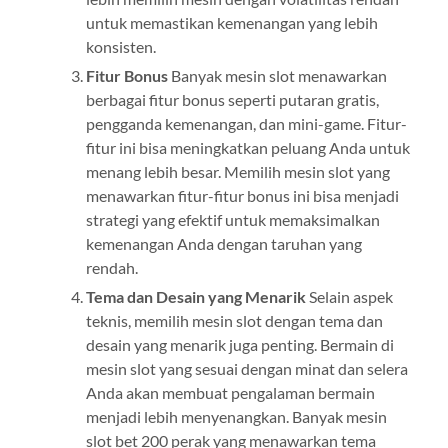
untuk memastikan kemenangan yang lebih
konsisten.
Fitur Bonus
Banyak mesin slot menawarkan
berbagai fitur bonus seperti putaran gratis,
pengganda kemenangan, dan mini-game. Fitur-
fitur ini bisa meningkatkan peluang Anda untuk
menang lebih besar. Memilih mesin slot yang
menawarkan fitur-fitur bonus ini bisa menjadi
strategi yang efektif untuk memaksimalkan
kemenangan Anda dengan taruhan yang
rendah.
Tema dan Desain yang Menarik
Selain aspek
teknis, memilih mesin slot dengan tema dan
desain yang menarik juga penting. Bermain di
mesin slot yang sesuai dengan minat dan selera
Anda akan membuat pengalaman bermain
menjadi lebih menyenangkan. Banyak mesin
slot bet 200 perak yang menawarkan tema