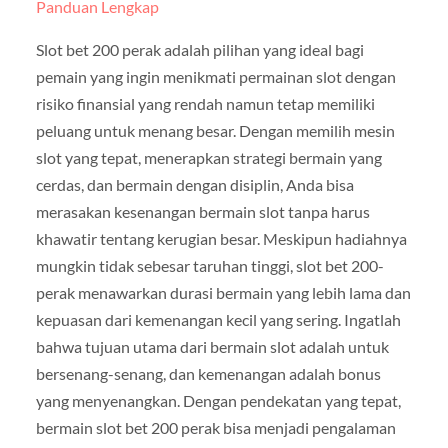
Panduan Lengkap
Slot bet 200 perak adalah pilihan yang ideal bagi
pemain yang ingin menikmati permainan slot dengan
risiko finansial yang rendah namun tetap memiliki
peluang untuk menang besar. Dengan memilih mesin
slot yang tepat, menerapkan strategi bermain yang
cerdas, dan bermain dengan disiplin, Anda bisa
merasakan kesenangan bermain slot tanpa harus
khawatir tentang kerugian besar. Meskipun hadiahnya
mungkin tidak sebesar taruhan tinggi, slot bet 200-
perak menawarkan durasi bermain yang lebih lama dan
kepuasan dari kemenangan kecil yang sering. Ingatlah
bahwa tujuan utama dari bermain slot adalah untuk
bersenang-senang, dan kemenangan adalah bonus
yang menyenangkan. Dengan pendekatan yang tepat,
bermain slot bet 200 perak bisa menjadi pengalaman