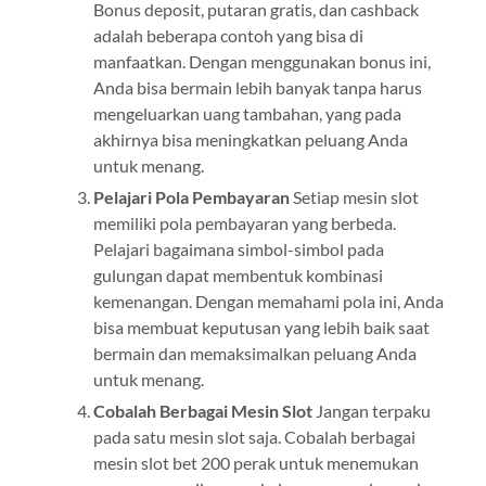
Bonus deposit, putaran gratis, dan cashback
adalah beberapa contoh yang bisa di
manfaatkan. Dengan menggunakan bonus ini,
Anda bisa bermain lebih banyak tanpa harus
mengeluarkan uang tambahan, yang pada
akhirnya bisa meningkatkan peluang Anda
untuk menang.
Pelajari Pola Pembayaran
Setiap mesin slot
memiliki pola pembayaran yang berbeda.
Pelajari bagaimana simbol-simbol pada
gulungan dapat membentuk kombinasi
kemenangan. Dengan memahami pola ini, Anda
bisa membuat keputusan yang lebih baik saat
bermain dan memaksimalkan peluang Anda
untuk menang.
Cobalah Berbagai Mesin Slot
Jangan terpaku
pada satu mesin slot saja. Cobalah berbagai
mesin slot bet 200 perak untuk menemukan