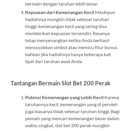
bermain dengan taruhan lebih besar.
Kepuasan dari Kemenangan Kecil
Meskipun
hadiahnya mungkin tidak sebesar taruhan
tinggi, kemenangan kecil yang sering bisa
memberikan kepuasan tersendiri. Rasanya
tetap menyenangkan ketika Anda berhasil
mencocokkan simbol atau memicu fitur bonus,
bahkan jika hadiahnya hanya beberapa kali
lipat dari taruhan awal Anda.
Tantangan Bermain Slot Bet 200 Perak
Potensi Kemenangan yang Lebih Kecil
Karena
taruhannya kecil, kemenangan yang di peroleh
juga biasanya tidak sebesar taruhan tinggi. Bagi
pemain yang mencari kemenangan besar dalam
waktu singkat, slot bet 200 perak mungkin