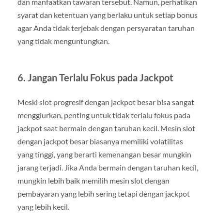
dan manfaatkan tawaran tersebut. Namun, perhatikan
syarat dan ketentuan yang berlaku untuk setiap bonus
agar Anda tidak terjebak dengan persyaratan taruhan
yang tidak menguntungkan.
6. Jangan Terlalu Fokus pada Jackpot
Meski slot progresif dengan jackpot besar bisa sangat
menggiurkan, penting untuk tidak terlalu fokus pada
jackpot saat bermain dengan taruhan kecil. Mesin slot
dengan jackpot besar biasanya memiliki volatilitas
yang tinggi, yang berarti kemenangan besar mungkin
jarang terjadi. Jika Anda bermain dengan taruhan kecil,
mungkin lebih baik memilih mesin slot dengan
pembayaran yang lebih sering tetapi dengan jackpot
yang lebih kecil.