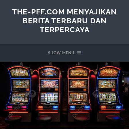
THE-PFF.COM MENYAJIKAN
BERITA TERBARU DAN
TERPERCAYA
SHOW MENU