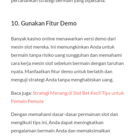
pertahankan strategi bermain yang bijaksana.
10. Gunakan Fitur Demo
Banyak kasino online menawarkan versi demo dari
mesin slot mereka. Ini memungkinkan Anda untuk
bermain tanpa risiko uang sungguhan dan memahami
cara kerja mesin slot sebelum bermain dengan taruhan
nyata. Manfaatkan fitur demo untuk berlatih dan
menguji strategi Anda tanpa menghabiskan uang.
Baca juga:
Strategi Menang di Slot Bet Kecil Tips untuk
Pemain Pemula
Dengan memahami dasar-dasar permainan slot dan
mengikuti tips ini, Anda dapat meningkatkan
pengalaman bermain Anda dan memaksimalkan