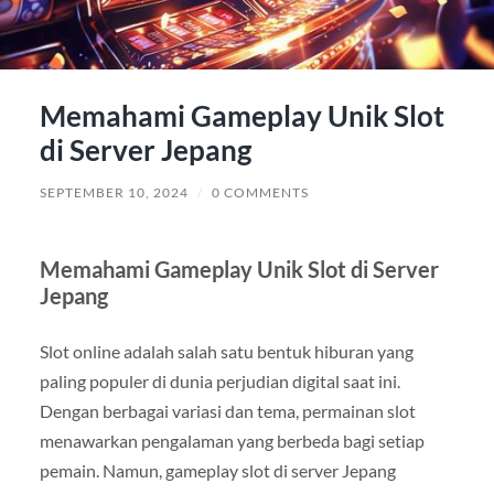
Memahami Gameplay Unik Slot
di Server Jepang
SEPTEMBER 10, 2024
/
0 COMMENTS
Memahami Gameplay Unik Slot di Server
Jepang
Slot online adalah salah satu bentuk hiburan yang
paling populer di dunia perjudian digital saat ini.
Dengan berbagai variasi dan tema, permainan slot
menawarkan pengalaman yang berbeda bagi setiap
pemain. Namun, gameplay slot di server Jepang