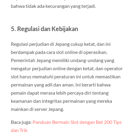
bahwa tidak ada kecurangan yang terjadi.
5. Regulasi dan Kebijakan
Regulasi perjudian di Jepang cukup ketat, dan ini
berdampak pada cara slot online di operasikan.
Pemerintah Jepang memiliki undang-undang yang
mengatur perjudian online dengan ketat, dan operator
slot harus mematuhi peraturan ini untuk memastikan
permainan yang adil dan aman. Ini berarti bahwa
pemain dapat merasa lebih percaya diri tentang
keamanan dan integritas permainan yang mereka
mainkan di server Jepang.
Baca juga:
Panduan Bermain Slot dengan Bet 200 Tips
dan Trik