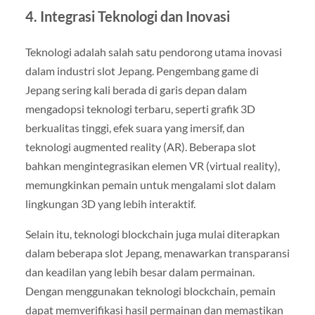
4. Integrasi Teknologi dan Inovasi
Teknologi adalah salah satu pendorong utama inovasi
dalam industri slot Jepang. Pengembang game di
Jepang sering kali berada di garis depan dalam
mengadopsi teknologi terbaru, seperti grafik 3D
berkualitas tinggi, efek suara yang imersif, dan
teknologi augmented reality (AR). Beberapa slot
bahkan mengintegrasikan elemen VR (virtual reality),
memungkinkan pemain untuk mengalami slot dalam
lingkungan 3D yang lebih interaktif.
Selain itu, teknologi blockchain juga mulai diterapkan
dalam beberapa slot Jepang, menawarkan transparansi
dan keadilan yang lebih besar dalam permainan.
Dengan menggunakan teknologi blockchain, pemain
dapat memverifikasi hasil permainan dan memastikan