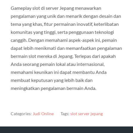
Gameplay slot di server Jepang menawarkan
pengalaman yang unik dan menarik dengan desain dan
tema yang khas, fitur permainan inovatif, keterlibatan
komunitas yang tinggi, serta penggunaan teknologi
canggih. Dengan memahami aspek-aspek ini, pemain
dapat lebih menikmati dan memanfaatkan pengalaman
bermain slot mereka di Jepang. Terlepas dari apakah
Anda seorang pemain lokal atau internasional,
memahami keunikan ini dapat membantu Anda
membuat keputusan yang lebih baik dan
meningkatkan pengalaman bermain Anda.
Categories:
Judi Online
Tags:
slot server jepang