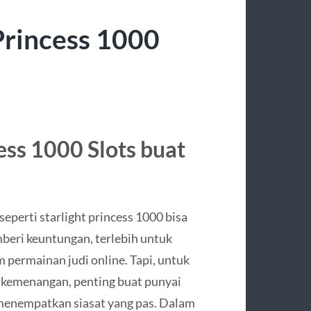
 Princess 1000
ess 1000 Slots buat
seperti starlight princess 1000 bisa
eri keuntungan, terlebih untuk
permainan judi online. Tapi, untuk
kemenangan, penting buat punyai
menempatkan siasat yang pas. Dalam