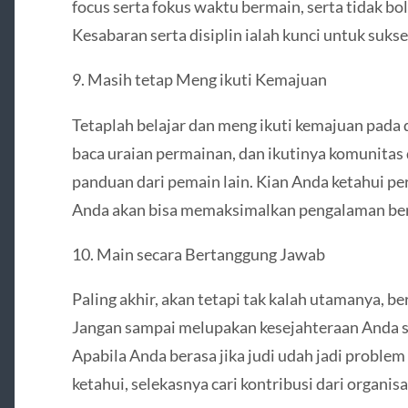
focus serta fokus waktu bermain, serta tidak bo
Kesabaran serta disiplin ialah kunci untuk sukse
9. Masih tetap Meng ikuti Kemajuan
Tetaplah belajar dan meng ikuti kemajuan pada du
baca uraian permainan, dan ikutinya komunitas
panduan dari pemain lain. Kian Anda ketahui per
Anda akan bisa memaksimalkan pengalaman be
10. Main secara Bertanggung Jawab
Paling akhir, akan tetapi tak kalah utamanya, 
Jangan sampai melupakan kesejahteraan Anda se
Apabila Anda berasa jika judi udah jadi proble
ketahui, selekasnya cari kontribusi dari organisa