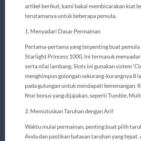
artikel berikut, kami bakal membicarakan kiat b
terutamanya untuk beberapa pemula.
1. Menyadari Dasar Permainan
Pertama-pertama yang terpenting buat pemula
Starlight Princess 1000. Ini termasuk menyadar
serta nilai lambang. Slots ini gunakan sistem ‘C
menghimpun golongan sekurang-kurangnya 8 l
pada gulungan untuk mendapati kemenangan. Ket
fitur bonus yang dijajakan, seperti Tumble, Multi
2. Memutuskan Taruhan dengan Arif
Waktu mulai permainan, penting buat pilih taruh
Anda dan pastikan batasan taruhan yang tepat. 