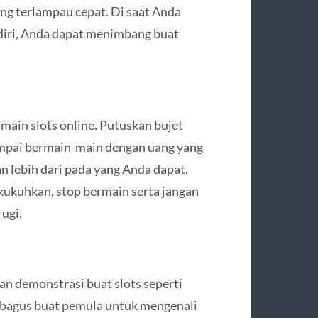
ang terlampau cepat. Di saat Anda
 diri, Anda dapat menimbang buat
main slots online. Putuskan bujet
ampai bermain-main dengan uang yang
 lebih dari pada yang Anda dapat.
kukuhkan, stop bermain serta jangan
ugi.
an demonstrasi buat slots seperti
g bagus buat pemula untuk mengenali