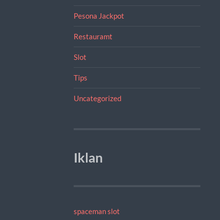
Pesona Jackpot
Restauramt
Slot
Tips
Uncategorized
Iklan
spaceman slot