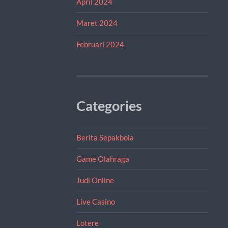
April 2024
Maret 2024
Februari 2024
Categories
Berita Sepakbola
Game Olahraga
Judi Online
Live Casino
Lotere