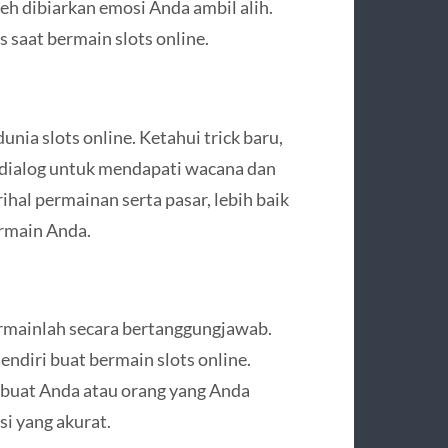
leh dibiarkan emosi Anda ambil alih.
s saat bermain slots online.
nia slots online. Ketahui trick baru,
 dialog untuk mendapati wacana dan
ihal permainan serta pasar, lebih baik
rmain Anda.
bermainlah secara bertanggungjawab.
ndiri buat bermain slots online.
m buat Anda atau orang yang Anda
si yang akurat.