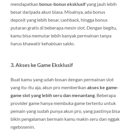
mendapatkan
bonus-bonus eksklusif
yang jauh lebih
besar daripada akun biasa. Misalnya, ada bonus
deposit yang lebih besar, cashback, hingga bonus
putaran gratis di beberapa mesin slot. Dengan begitu,
kamu bisa memutar lebih banyak permainan tanpa
harus khawatir kehabisan saldo.
3.
Akses ke Game Eksklusif
Buat kamu yang udah bosan dengan permainan slot
yang itu-itu aja, akun pro memberikan
akses ke game-
game slot yang lebih seru dan menantang
. Beberapa
provider game hanya membuka game tertentu untuk
pemain yang sudah punya akun pro, yang pastinya bisa
bikin pengalaman bermain kamu makin seru dan nggak
ngebosenin.