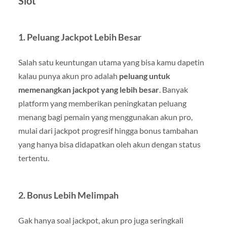
Slot
1.
Peluang Jackpot Lebih Besar
Salah satu keuntungan utama yang bisa kamu dapetin
kalau punya akun pro adalah
peluang untuk
memenangkan jackpot yang lebih besar
. Banyak
platform yang memberikan peningkatan peluang
menang bagi pemain yang menggunakan akun pro,
mulai dari jackpot progresif hingga bonus tambahan
yang hanya bisa didapatkan oleh akun dengan status
tertentu.
2.
Bonus Lebih Melimpah
Gak hanya soal jackpot, akun pro juga seringkali