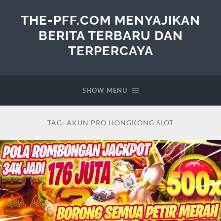
THE-PFF.COM MENYAJIKAN
BERITA TERBARU DAN
TERPERCAYA
SHOW MENU
TAG:
AKUN PRO HONGKONG SLOT