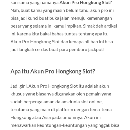
kan sama yang namanya
Akun Pro Hongkong Slot
?
Nah, buat kamu yang masih belum tahu, akun pro ini
bisa jadi kunci buat buka jalan menuju kemenangan
besar yang selama ini kamu impikan. Simak deh artikel
ini, karena kita bakal bahas tuntas tentang apa itu
Akun Pro Hongkong Slot dan kenapa pilihan ini bisa
jadi langkah cerdas buat para pemburu jackpot!
Apa Itu Akun Pro Hongkong Slot?
Jadi gini, Akun Pro Hongkong Slot itu adalah akun
khusus yang biasanya digunakan oleh pemain yang
sudah berpengalaman dalam dunia slot online,
terutama yang main di platform dengan tema-tema
Hongkong atau Asia pada umumnya. Akun ini
menawarkan keuntungan-keuntungan yang nggak bisa