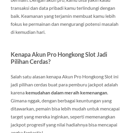
transaksi dan data pribadi kamu terlindungi dengan
baik. Keamanan yang terjamin membuat kamu lebih
fokus ke permainan dan mengurangi potensi masalah
di kemudian hari.
Kenapa Akun Pro Hongkong Slot Jadi
Pilihan Cerdas?
Salah satu alasan kenapa Akun Pro Hongkong Slot ini
jadi pilihan cerdas buat para pemburu jackpot adalah
karena
kemudahan dalam meraih kemenangan
.
Gimana nggak, dengan berbagai keuntungan yang
ditawarkan, pemain bisa lebih mudah untuk mencapai
target yang mereka inginkan, seperti memenangkan
jackpot progresif yang nilai hadiahnya bisa mencapai
angka fantastis!