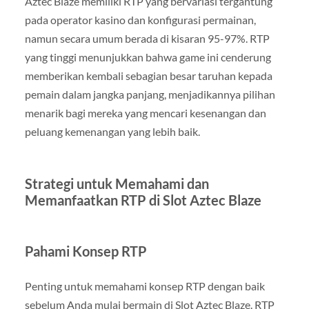
Aztec Blaze memiliki RTP yang bervariasi tergantung
pada operator kasino dan konfigurasi permainan,
namun secara umum berada di kisaran 95-97%. RTP
yang tinggi menunjukkan bahwa game ini cenderung
memberikan kembali sebagian besar taruhan kepada
pemain dalam jangka panjang, menjadikannya pilihan
menarik bagi mereka yang mencari kesenangan dan
peluang kemenangan yang lebih baik.
Strategi untuk Memahami dan
Memanfaatkan RTP di Slot Aztec Blaze
Pahami Konsep RTP
Penting untuk memahami konsep RTP dengan baik
sebelum Anda mulai bermain di Slot Aztec Blaze. RTP