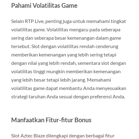
Pahami Volatilitas Game
Selain RTP Live, penting juga untuk memahami tingkat
volatilitas game. Volatilitas mengacu pada seberapa
sering dan seberapa besar kemenangan dalam game
tersebut. Slot dengan volatilitas rendah cenderung
memberikan kemenangan yang lebih sering tetapi
dengan nilai yang lebih rendah, sementara slot dengan
volatilitas tinggi mungkin memberikan kemenangan
yang lebih besar tetapi lebih jarang. Memahami
volatilitas game dapat membantu Anda menyesuaikan
strategi taruhan Anda sesuai dengan preferensi Anda.
Manfaatkan Fitur-fitur Bonus
Slot Aztec Blaze dilengkapi dengan berbagai fitur