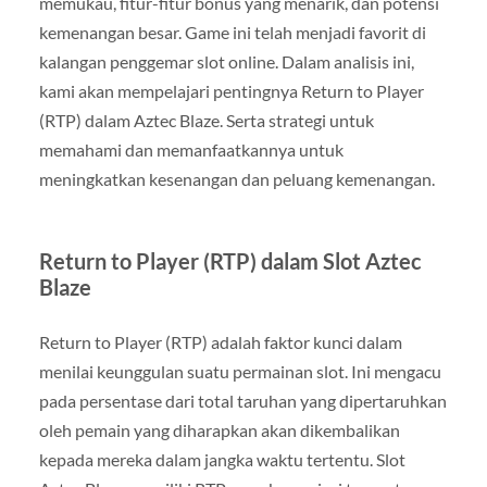
memukau, fitur-fitur bonus yang menarik, dan potensi
kemenangan besar. Game ini telah menjadi favorit di
kalangan penggemar slot online. Dalam analisis ini,
kami akan mempelajari pentingnya Return to Player
(RTP) dalam Aztec Blaze. Serta strategi untuk
memahami dan memanfaatkannya untuk
meningkatkan kesenangan dan peluang kemenangan.
Return to Player (RTP) dalam Slot Aztec
Blaze
Return to Player (RTP) adalah faktor kunci dalam
menilai keunggulan suatu permainan slot. Ini mengacu
pada persentase dari total taruhan yang dipertaruhkan
oleh pemain yang diharapkan akan dikembalikan
kepada mereka dalam jangka waktu tertentu. Slot