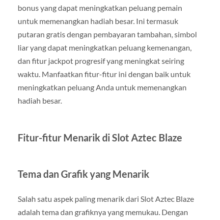
bonus yang dapat meningkatkan peluang pemain
untuk memenangkan hadiah besar. Ini termasuk
putaran gratis dengan pembayaran tambahan, simbol
liar yang dapat meningkatkan peluang kemenangan,
dan fitur jackpot progresif yang meningkat seiring
waktu. Manfaatkan fitur-fitur ini dengan baik untuk
meningkatkan peluang Anda untuk memenangkan
hadiah besar.
Fitur-fitur Menarik di Slot Aztec Blaze
Tema dan Grafik yang Menarik
Salah satu aspek paling menarik dari Slot Aztec Blaze
adalah tema dan grafiknya yang memukau. Dengan