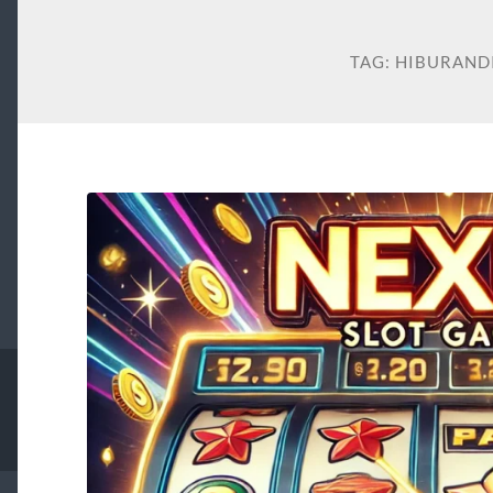
TAG:
HIBURAND