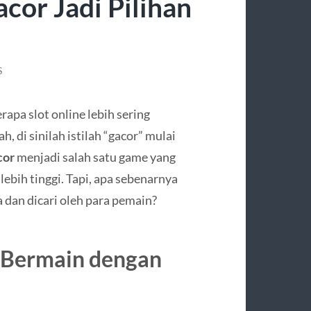
cor Jadi Pilihan
S
pa slot online lebih sering
 di sinilah istilah “gacor” mulai
cor
menjadi salah satu game yang
ebih tinggi. Tapi, apa sebenarnya
 dan dicari oleh para pemain?
i Bermain dengan