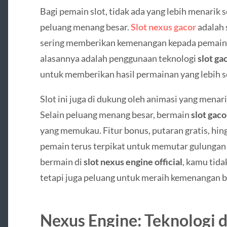
Bagi pemain slot, tidak ada yang lebih menari
peluang menang besar.
Slot nexus gacor
adalah 
sering memberikan kemenangan kepada pemain. 
alasannya adalah penggunaan teknologi
slot ga
untuk memberikan hasil permainan yang lebih 
Slot ini juga di dukung oleh animasi yang menar
Selain peluang menang besar, bermain
slot gaco
yang memukau. Fitur bonus, putaran gratis, hi
pemain terus terpikat untuk memutar gulungan la
bermain di
slot nexus engine official
, kamu tid
tetapi juga peluang untuk meraih kemenangan b
Nexus Engine: Teknologi d