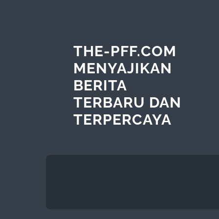
THE-PFF.COM
MENYAJIKAN
BERITA
TERBARU DAN
TERPERCAYA