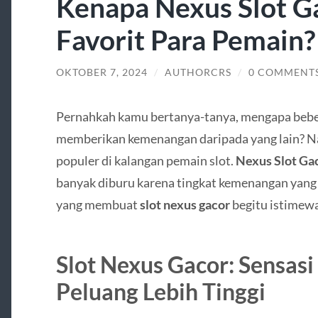
Kenapa Nexus Slot Ga
Favorit Para Pemain?
OKTOBER 7, 2024
/
AUTHORCRS
/
0 COMMENT
Pernahkah kamu bertanya-tanya, mengapa bebera
memberikan kemenangan daripada yang lain? Nah,
populer di kalangan pemain slot.
Nexus Slot Ga
banyak diburu karena tingkat kemenangan yang l
yang membuat
slot nexus gacor
begitu istimewa
Slot Nexus Gacor: Sensas
Peluang Lebih Tinggi