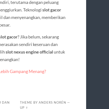
ndiri, terutama dengan peluang
menggiurkan. Teknologi
slot gacor
adil dan menyenangkan, memberikan
esar.
slot gacor
? Jika belum, sekarang
erasakan sendiri keseruan dan
lih
slot nexus engine official
untuk
yenangkan!
r Lebih Gampang Menang?
U DAN
THEME BY
ANDERS NORÉN
—
UP ↑