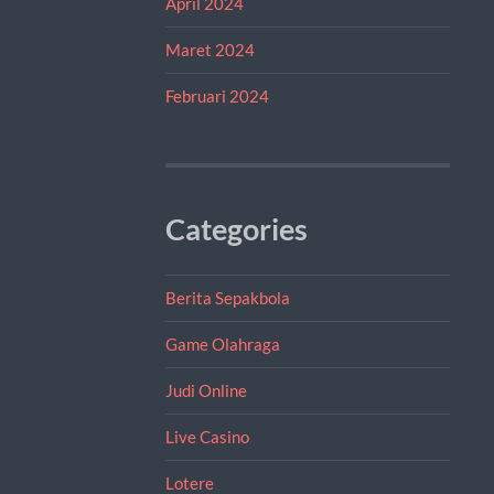
April 2024
Maret 2024
Februari 2024
Categories
Berita Sepakbola
Game Olahraga
Judi Online
Live Casino
Lotere