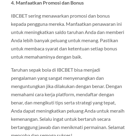
4. Manfaatkan Promosi dan Bonus
IBCBET sering menawarkan promosi dan bonus
kepada pengguna mereka. Manfaatkan penawaran ini
untuk meningkatkan saldo taruhan Anda dan memberi
Anda lebih banyak peluang untuk menang. Pastikan
untuk membaca syarat dan ketentuan setiap bonus
untuk memahaminya dengan baik.
Taruhan sepak bola di IBCBET bisa menjadi
pengalaman yang sangat menyenangkan dan
menguntungkan jika dilakukan dengan benar. Dengan
memahami cara kerja platform, mendaftar dengan
benar, dan mengikuti tips serta strategi yang tepat,
Anda dapat meningkatkan peluang Anda untuk meraih
kemenangan. Selalu ingat untuk bertaruh secara
bertanggung jawab dan menikmati permainan. Selamat
mencoba dan semoga sukses!