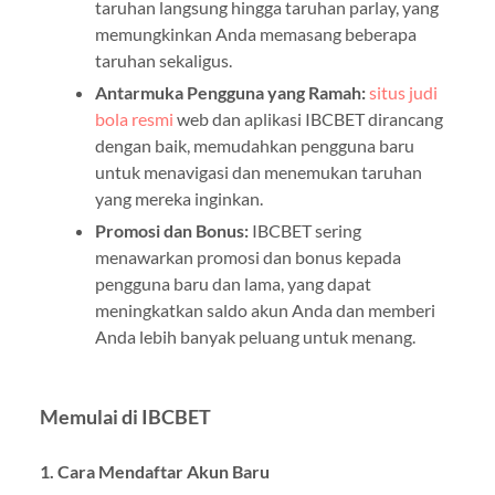
taruhan langsung hingga taruhan parlay, yang
memungkinkan Anda memasang beberapa
taruhan sekaligus.
Antarmuka Pengguna yang Ramah:
situs judi
bola resmi
web dan aplikasi IBCBET dirancang
dengan baik, memudahkan pengguna baru
untuk menavigasi dan menemukan taruhan
yang mereka inginkan.
Promosi dan Bonus:
IBCBET sering
menawarkan promosi dan bonus kepada
pengguna baru dan lama, yang dapat
meningkatkan saldo akun Anda dan memberi
Anda lebih banyak peluang untuk menang.
Memulai di IBCBET
1. Cara Mendaftar Akun Baru