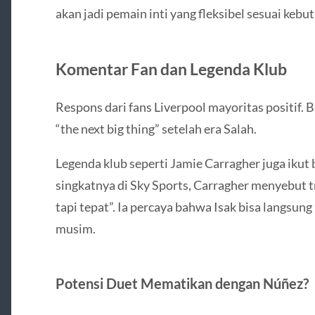
akan jadi pemain inti yang fleksibel sesuai kebu
Komentar Fan dan Legenda Klub
Respons dari fans Liverpool mayoritas positif.
“the next big thing” setelah era Salah.
Legenda klub seperti Jamie Carragher juga iku
singkatnya di Sky Sports, Carragher menyebut tr
tapi tepat”. Ia percaya bahwa Isak bisa langsu
musim.
Potensi Duet Mematikan dengan Núñez?