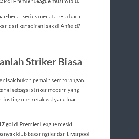
sak di Premier League musim lalu.
enar-benar serius menatap era baru
kan dari kehadiran Isak di Anfield?
nlah Striker Biasa
r Isak
bukan pemain sembarangan.
ikenal sebagai striker modern yang
an insting mencetak gol yang luar
17 gol
di Premier League meski
banyak klub besar ngiler dan Liverpool