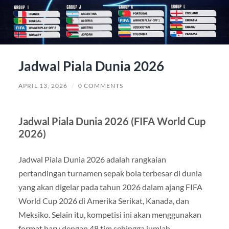
Jadwal Piala Dunia 2026
APRIL 13, 2026
/
0 COMMENTS
Jadwal Piala Dunia 2026 (FIFA World Cup
2026)
Jadwal Piala Dunia 2026 adalah rangkaian
pertandingan turnamen sepak bola terbesar di dunia
yang akan digelar pada tahun 2026 dalam ajang FIFA
World Cup 2026 di Amerika Serikat, Kanada, dan
Meksiko. Selain itu, kompetisi ini akan menggunakan
format baru dengan 48 tim sehingga jumlah