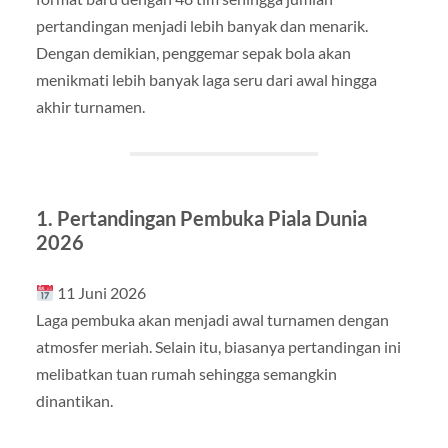
pertandingan menjadi lebih banyak dan menarik.
Dengan demikian, penggemar sepak bola akan
menikmati lebih banyak laga seru dari awal hingga
akhir turnamen.
1. Pertandingan Pembuka Piala Dunia
2026
11 Juni 2026
Laga pembuka akan menjadi awal turnamen dengan
atmosfer meriah. Selain itu, biasanya pertandingan ini
melibatkan tuan rumah sehingga semangkin
dinantikan.