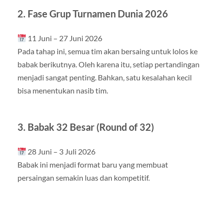
2. Fase Grup Turnamen Dunia 2026
11 Juni – 27 Juni 2026
Pada tahap ini, semua tim akan bersaing untuk lolos ke
babak berikutnya. Oleh karena itu, setiap pertandingan
menjadi sangat penting. Bahkan, satu kesalahan kecil
bisa menentukan nasib tim.
3. Babak 32 Besar (Round of 32)
28 Juni – 3 Juli 2026
Babak ini menjadi format baru yang membuat
persaingan semakin luas dan kompetitif.