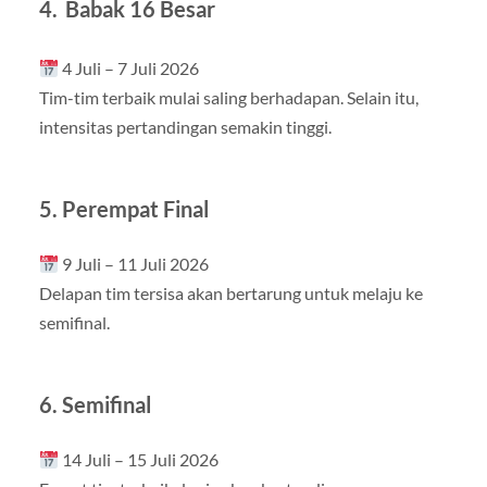
4.
Babak 16 Besar
4 Juli – 7 Juli 2026
Tim-tim terbaik mulai saling berhadapan. Selain itu,
intensitas pertandingan semakin tinggi.
5. Perempat Final
9 Juli – 11 Juli 2026
Delapan tim tersisa akan bertarung untuk melaju ke
semifinal.
6. Semifinal
14 Juli – 15 Juli 2026