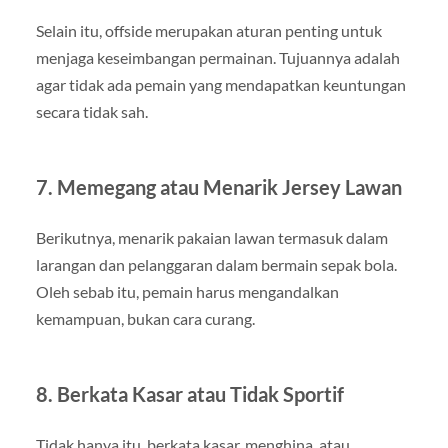
Selain itu, offside merupakan aturan penting untuk
menjaga keseimbangan permainan. Tujuannya adalah
agar tidak ada pemain yang mendapatkan keuntungan
secara tidak sah.
7. Memegang atau Menarik Jersey Lawan
Berikutnya, menarik pakaian lawan termasuk dalam
larangan dan pelanggaran dalam bermain sepak bola.
Oleh sebab itu, pemain harus mengandalkan
kemampuan, bukan cara curang.
8. Berkata Kasar atau Tidak Sportif
Tidak hanya itu, berkata kasar, menghina, atau