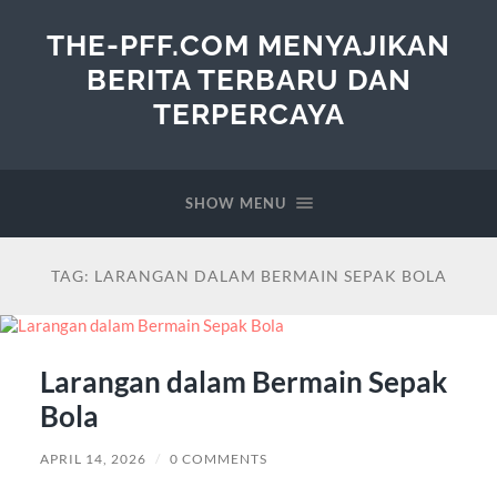
THE-PFF.COM MENYAJIKAN
BERITA TERBARU DAN
TERPERCAYA
SHOW MENU
TAG:
LARANGAN DALAM BERMAIN SEPAK BOLA
Larangan dalam Bermain Sepak
Bola
APRIL 14, 2026
/
0 COMMENTS