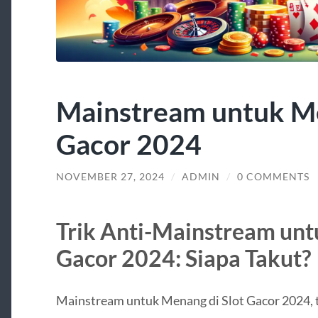
Mainstream untuk Me
Gacor 2024
NOVEMBER 27, 2024
/
ADMIN
/
0 COMMENTS
Trik Anti-Mainstream unt
Gacor 2024: Siapa Takut?
Mainstream untuk Menang di Slot Gacor 2024, t