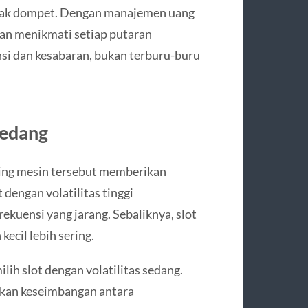
usak dompet. Dengan manajemen uang
dan menikmati setiap putaran
nsi dan kesabaran, bukan terburu-buru
 Sedang
ring mesin tersebut memberikan
dengan volatilitas tinggi
ekuensi yang jarang. Sebaliknya, slot
ecil lebih sering.
lih slot dengan volatilitas sedang.
tkan keseimbangan antara