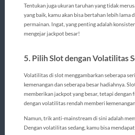
Tentukan juga ukuran taruhan yang tidak mer
yang baik, kamu akan bisa bertahan lebih lama 
permainan. Ingat, yang penting adalah konsiste
mengejar jackpot besar!
5.
Pilih Slot dengan Volatilitas
Volatilitas di slot menggambarkan seberapa se
kemenangan dan seberapa besar hadiahnya. Slot 
memberikan jackpot yang besar, tetapi dengan fr
dengan volatilitas rendah memberi kemenangan k
Namun, trik anti-mainstream di sini adalah memi
Dengan volatilitas sedang, kamu bisa mendapa