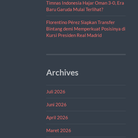
Timnas Indonesia Hajar Oman 3-0, Era
Baru Garuda Mulai Terlihat?
Florentino Pérez Siapkan Transfer
Bintang demi Memperkuat Posisinya di
Kursi Presiden Real Madrid
Archives
Juli 2026
Juni 2026
April 2026
Maret 2026