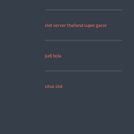
slot server thailand super gacor
judi bola
situs slot