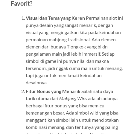
Favorit?
Visual dan Tema yang Keren
Permainan slot ini
punya desain yang sangat menarik, dengan
visual yang mengingatkan kita pada keindahan
permainan mahjong tradisional. Ada elemen-
elemen dari budaya Tiongkok yang bikin
pengalaman main jadi lebih immersif. Setiap
simbol di game ini punya nilai dan makna
tersendiri, jadi nggak cuma main untuk menang,
tapi juga untuk menikmati keindahan
desainnya.
Fitur Bonus yang Menarik
Salah satu daya
tarik utama dari
Mahjong Wins
adalah adanya
berbagai fitur bonus yang bisa memicu
kemenangan besar. Ada simbol wild yang bisa
menggantikan simbol lain untuk menciptakan
kombinasi menang, dan tentunya yang paling