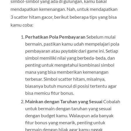
simbol-simbol yang ada di gulungan, kamu bakal
mendapatkan kemenangan. Nah, untuk mendapatkan
3 scatter hitam gacor, berikut beberapa tips yang bisa
kamu coba:
Perhatikan Pola Pembayaran
Sebelum mulai
bermain, pastikan kamu udah mempelajari pola
pembayaran atau
paytable
dari game ini. Setiap
simbol memiliki nilai yang berbeda-beda, dan
penting untuk mengetahui kombinasi simbol
mana yang bisa memberikan kemenangan
terbesar. Simbol scatter hitam, misalnya,
biasanya butuh muncul di posisi tertentu agar
bisa memicu fitur bonus.
Mainkan dengan Taruhan yang Sesuai
Cobalah
untuk bermain dengan taruhan yang sesuai
dengan budget kamu. Walaupun ada banyak
fitur bonus yang menarik, penting untuk
bermain dengan bijak agar kamu nggak