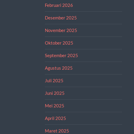
Februari 2026
Desember 2025
November 2025
Oktober 2025
September 2025
Agustus 2025
Juli 2025
Juni 2025
Mei 2025
April 2025
Maret 2025