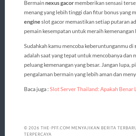
Bermain
nexus gacor
memberikan sensasi terse
menang yang lebih tinggi dan fitur bonus yang 
engine
slot gacor memastikan setiap putaran 
pemain kesempatan untuk meraih kemenangan b
Sudahkah kamu mencoba keberuntunganmu di
adalah saat yang tepat untuk mencobanya dan m
peluang kemenangan yang besar. Jangan lupa, pi
pengalaman bermain yang lebih aman dan men
Baca juga :
Slot Server Thailand: Apakah Bena
© 2026
THE-PFF.COM MENYAJIKAN BERITA TERBAR
TERPERCAYA