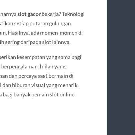
enarnya
slot gacor
bekerja? Teknologi
tikan setiap putaran gulungan
main. Hasilnya, ada momen-momen di
 sering daripada slot lainnya.
rikan kesempatan yang sama bagi
berpengalaman. Inilah yang
an dan percaya saat bermain di
i dan hiburan visual yang menarik,
 bagi banyak pemain slot online.