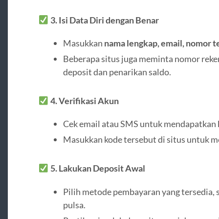
3. Isi Data Diri dengan Benar
Masukkan
nama lengkap, email, nomor te
Beberapa situs juga meminta nomor reken
deposit dan penarikan saldo.
4. Verifikasi Akun
Cek email atau SMS untuk mendapatkan ko
Masukkan kode tersebut di situs untuk m
5. Lakukan Deposit Awal
Pilih metode pembayaran yang tersedia, se
pulsa.