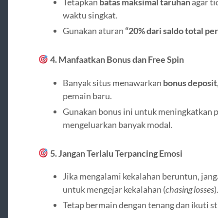
Tetapkan
batas maksimal taruhan
agar ti
waktu singkat.
Gunakan aturan
“20% dari saldo total per
4. Manfaatkan Bonus dan Free Spin
Banyak situs menawarkan
bonus deposit,
pemain baru.
Gunakan bonus ini untuk meningkatkan p
mengeluarkan banyak modal.
5. Jangan Terlalu Terpancing Emosi
Jika mengalami kekalahan beruntun, jan
untuk mengejar kekalahan (
chasing losses
)
Tetap bermain dengan tenang dan ikuti st