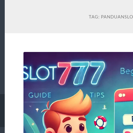
TAG:
PANDUANSLO