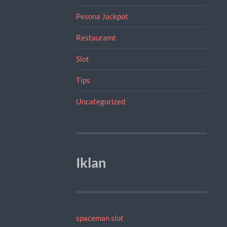
Pesona Jackpot
Restauramt
Slot
Tips
Uncategorized
Iklan
spaceman slot