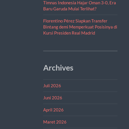
Timnas Indonesia Hajar Oman 3-0, Era
Baru Garuda Mulai Terlihat?
Florentino Pérez Siapkan Transfer
Bintang demi Memperkuat Posisinya di
Kursi Presiden Real Madrid
Archives
Juli 2026
Juni 2026
April 2026
Maret 2026