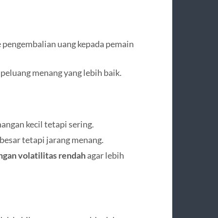
e pengembalian uang kepada pemain
peluang menang yang lebih baik.
an kecil tetapi sering.
esar tetapi jarang menang.
ngan volatilitas rendah
agar lebih