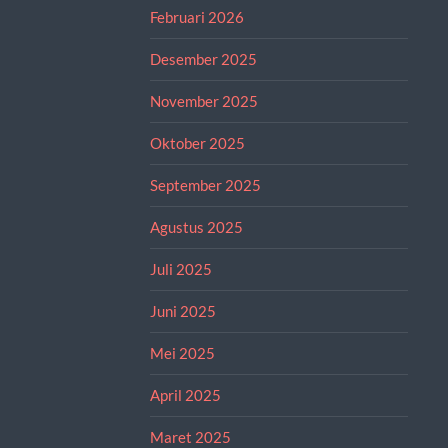
Februari 2026
Desember 2025
November 2025
Oktober 2025
September 2025
Agustus 2025
Juli 2025
Juni 2025
Mei 2025
April 2025
Maret 2025