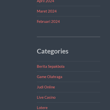
April 2024
Maret 2024
Februari 2024
Categories
Berita Sepakbola
Game Olahraga
Judi Online
Live Casino
Lotere