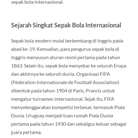
sepak bola internasional.
Sejarah Singkat Sepak Bola Internasional
Sepak bola modern mulai berkembang di Inggris pada
abad ke-19. Kemudian, para pengurus sepak bola di
Inggris menyusun aturan resmi pertama pada tahun
1863. Selain itu, sepak bola menyebar ke seluruh Eropa
dan akhirnya ke seluruh dunia. Organisasi FIFA
(Fédération Internationale de Football Association)
dibentuk pada tahun 1904 di Paris, Prancis untuk
mengatur turnamen internasional. Sejak itu, FIFA
menyelenggarakan kompetisi terbesar, termasuk Piala
Dunia. Uruguay menjadi tuan rumah Piala Dunia
pertama pada tahun 1930 dan sekaligus keluar sebagai
juara pertama.