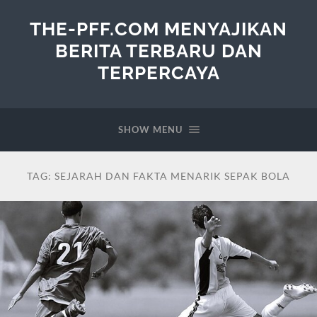
THE-PFF.COM MENYAJIKAN
BERITA TERBARU DAN
TERPERCAYA
SHOW MENU
TAG:
SEJARAH DAN FAKTA MENARIK SEPAK BOLA