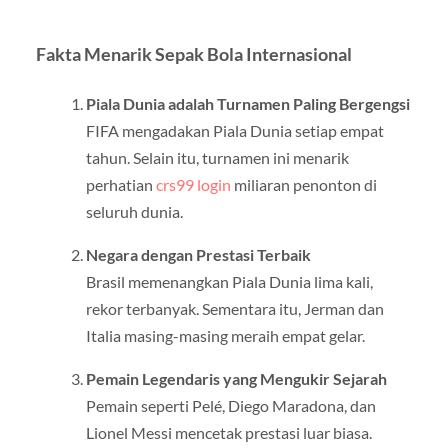
Fakta Menarik Sepak Bola Internasional
Piala Dunia adalah Turnamen Paling Bergengsi
FIFA mengadakan Piala Dunia setiap empat
tahun. Selain itu, turnamen ini menarik
perhatian
crs99 login
miliaran penonton di
seluruh dunia.
Negara dengan Prestasi Terbaik
Brasil memenangkan Piala Dunia lima kali,
rekor terbanyak. Sementara itu, Jerman dan
Italia masing-masing meraih empat gelar.
Pemain Legendaris yang Mengukir Sejarah
Pemain seperti Pelé, Diego Maradona, dan
Lionel Messi mencetak prestasi luar biasa.