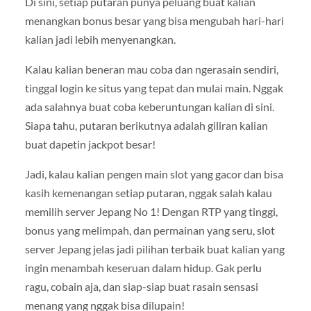
Di sini, setiap putaran punya peluang buat kalian
menangkan bonus besar yang bisa mengubah hari-hari
kalian jadi lebih menyenangkan.
Kalau kalian beneran mau coba dan ngerasain sendiri,
tinggal login ke situs yang tepat dan mulai main. Nggak
ada salahnya buat coba keberuntungan kalian di sini.
Siapa tahu, putaran berikutnya adalah giliran kalian
buat dapetin jackpot besar!
Jadi, kalau kalian pengen main slot yang gacor dan bisa
kasih kemenangan setiap putaran, nggak salah kalau
memilih server Jepang No 1! Dengan RTP yang tinggi,
bonus yang melimpah, dan permainan yang seru, slot
server Jepang jelas jadi pilihan terbaik buat kalian yang
ingin menambah keseruan dalam hidup. Gak perlu
ragu, cobain aja, dan siap-siap buat rasain sensasi
menang yang nggak bisa dilupain!