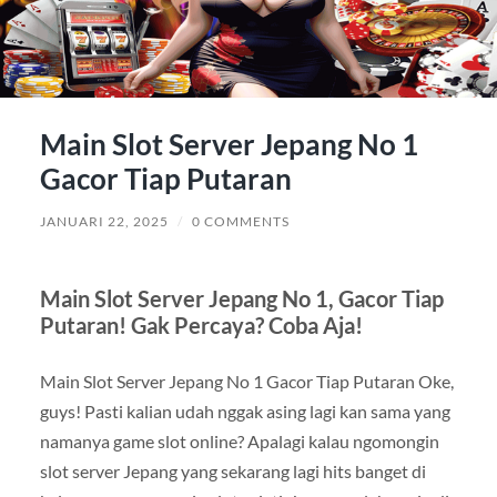
Main Slot Server Jepang No 1
Gacor Tiap Putaran
JANUARI 22, 2025
/
0 COMMENTS
Main Slot Server Jepang No 1, Gacor Tiap
Putaran! Gak Percaya? Coba Aja!
Main Slot Server Jepang No 1 Gacor Tiap Putaran Oke,
guys! Pasti kalian udah nggak asing lagi kan sama yang
namanya game slot online? Apalagi kalau ngomongin
slot server Jepang yang sekarang lagi hits banget di