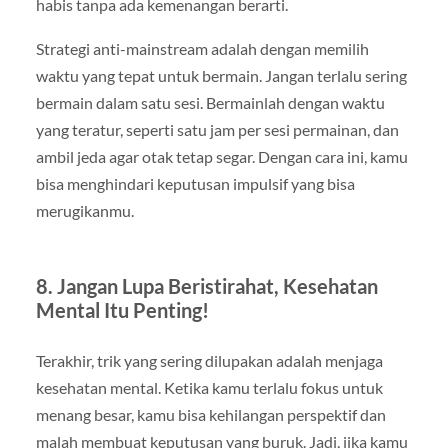
habis tanpa ada kemenangan berarti.
Strategi anti-mainstream adalah dengan memilih
waktu yang tepat untuk bermain. Jangan terlalu sering
bermain dalam satu sesi. Bermainlah dengan waktu
yang teratur, seperti satu jam per sesi permainan, dan
ambil jeda agar otak tetap segar. Dengan cara ini, kamu
bisa menghindari keputusan impulsif yang bisa
merugikanmu.
8.
Jangan Lupa Beristirahat, Kesehatan
Mental Itu Penting!
Terakhir, trik yang sering dilupakan adalah menjaga
kesehatan mental. Ketika kamu terlalu fokus untuk
menang besar, kamu bisa kehilangan perspektif dan
malah membuat keputusan yang buruk. Jadi, jika kamu