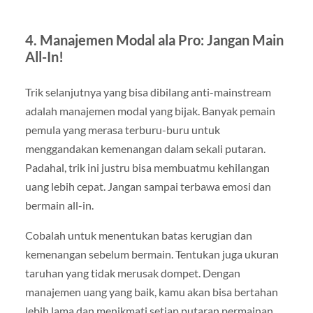
4.
Manajemen Modal ala Pro: Jangan Main
All-In!
Trik selanjutnya yang bisa dibilang anti-mainstream
adalah manajemen modal yang bijak. Banyak pemain
pemula yang merasa terburu-buru untuk
menggandakan kemenangan dalam sekali putaran.
Padahal, trik ini justru bisa membuatmu kehilangan
uang lebih cepat. Jangan sampai terbawa emosi dan
bermain all-in.
Cobalah untuk menentukan batas kerugian dan
kemenangan sebelum bermain. Tentukan juga ukuran
taruhan yang tidak merusak dompet. Dengan
manajemen uang yang baik, kamu akan bisa bertahan
lebih lama dan menikmati setiap putaran permainan.