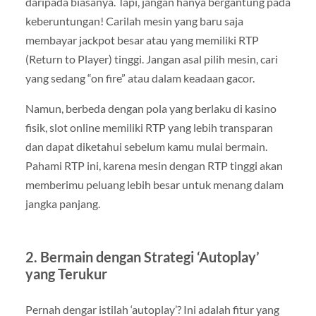
daripada biasanya. Tapi, jangan hanya bergantung pada
keberuntungan! Carilah mesin yang baru saja
membayar jackpot besar atau yang memiliki RTP
(Return to Player) tinggi. Jangan asal pilih mesin, cari
yang sedang “on fire” atau dalam keadaan gacor.
Namun, berbeda dengan pola yang berlaku di kasino
fisik, slot online memiliki RTP yang lebih transparan
dan dapat diketahui sebelum kamu mulai bermain.
Pahami RTP ini, karena mesin dengan RTP tinggi akan
memberimu peluang lebih besar untuk menang dalam
jangka panjang.
2.
Bermain dengan Strategi ‘Autoplay’
yang Terukur
Pernah dengar istilah ‘autoplay’? Ini adalah fitur yang