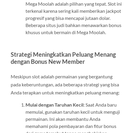
Mega Moolah adalah pilihan yang tepat. Slot ini
terkenal karena sering kali memberikan jackpot
progresif yang bisa mencapai jutaan dolar.
Beberapa situs judi bahkan menawarkan bonus
khusus untuk bermain di Mega Moolah.
Strategi Meningkatkan Peluang Menang
dengan Bonus New Member
Meskipun slot adalah permainan yang bergantung
pada keberuntungan, ada beberapa strategi yang bisa
Anda terapkan untuk meningkatkan peluang menang:
Mulai dengan Taruhan Kecil:
Saat Anda baru
memulai, gunakan taruhan kecil untuk menguji
permainan. Ini akan membantu Anda
memahami pola pembayaran dan fitur bonus