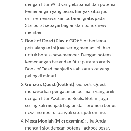
dengan fitur Wild yang ekspansif dan potensi
kemenangan yang besar. Banyak situs judi
online menawarkan putaran gratis pada
Starburst sebagai bagian dari bonus new
member.
Book of Dead (Play’n GO):
Slot bertema
petualangan ini juga sering menjadi pilihan
untuk bonus-new-member. Dengan potensi
kemenangan besar dan fitur putaran gratis,
Book of Dead menjadi salah satu slot yang
paling di minati.
Gonzo’s Quest (NetEnt):
Gonzo’s Quest
menawarkan pengalaman bermain yang unik
dengan fitur Avalanche Reels. Slot ini juga
sering kali menjadi bagian dari promosi bonus-
new-member di banyak situs judi online.
Mega Moolah (Microgaming):
Jika Anda
mencari slot dengan potensi jackpot besar,