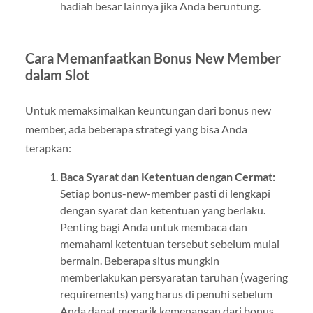
hadiah besar lainnya jika Anda beruntung.
Cara Memanfaatkan Bonus New Member
dalam Slot
Untuk memaksimalkan keuntungan dari bonus new
member, ada beberapa strategi yang bisa Anda
terapkan:
Baca Syarat dan Ketentuan dengan Cermat:
Setiap bonus-new-member pasti di lengkapi
dengan syarat dan ketentuan yang berlaku.
Penting bagi Anda untuk membaca dan
memahami ketentuan tersebut sebelum mulai
bermain. Beberapa situs mungkin
memberlakukan persyaratan taruhan (wagering
requirements) yang harus di penuhi sebelum
Anda dapat menarik kemenangan dari bonus