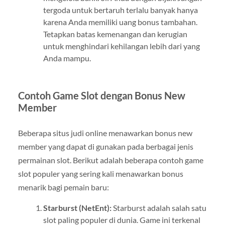
tergoda untuk bertaruh terlalu banyak hanya
karena Anda memiliki uang bonus tambahan.
Tetapkan batas kemenangan dan kerugian
untuk menghindari kehilangan lebih dari yang
Anda mampu.
Contoh Game Slot dengan Bonus New
Member
Beberapa situs judi online menawarkan bonus new
member yang dapat di gunakan pada berbagai jenis
permainan slot. Berikut adalah beberapa contoh game
slot populer yang sering kali menawarkan bonus
menarik bagi pemain baru:
Starburst (NetEnt):
Starburst adalah salah satu
slot paling populer di dunia. Game ini terkenal