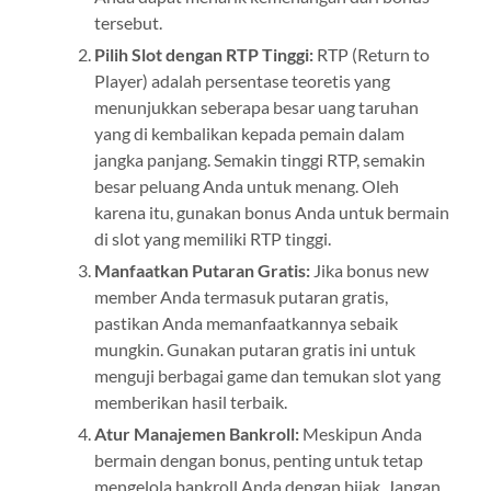
tersebut.
Pilih Slot dengan RTP Tinggi:
RTP (Return to
Player) adalah persentase teoretis yang
menunjukkan seberapa besar uang taruhan
yang di kembalikan kepada pemain dalam
jangka panjang. Semakin tinggi RTP, semakin
besar peluang Anda untuk menang. Oleh
karena itu, gunakan bonus Anda untuk bermain
di slot yang memiliki RTP tinggi.
Manfaatkan Putaran Gratis:
Jika bonus new
member Anda termasuk putaran gratis,
pastikan Anda memanfaatkannya sebaik
mungkin. Gunakan putaran gratis ini untuk
menguji berbagai game dan temukan slot yang
memberikan hasil terbaik.
Atur Manajemen Bankroll:
Meskipun Anda
bermain dengan bonus, penting untuk tetap
mengelola bankroll Anda dengan bijak. Jangan