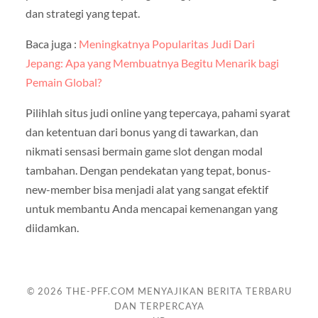
dan strategi yang tepat.
Baca juga :
Meningkatnya Popularitas Judi Dari
Jepang: Apa yang Membuatnya Begitu Menarik bagi
Pemain Global?
Pilihlah situs judi online yang tepercaya, pahami syarat
dan ketentuan dari bonus yang di tawarkan, dan
nikmati sensasi bermain game slot dengan modal
tambahan. Dengan pendekatan yang tepat, bonus-
new-member bisa menjadi alat yang sangat efektif
untuk membantu Anda mencapai kemenangan yang
diidamkan.
© 2026
THE-PFF.COM MENYAJIKAN BERITA TERBARU
DAN TERPERCAYA