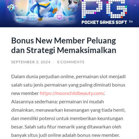
Bonus New Member Peluang
dan Strategi Memaksimalkan
SEPTEMBER 3, 2024
/
0 COMMENTS
Dalam dunia perjudian online, permainan slot menjadi
salah satu jenis permainan yang paling diminati
bonus
new member
https://moonchildbeauty.com/
.
Alasannya sederhana: permainan ini mudah
dimainkan, menawarkan kesenangan yang tiada henti,
dan memiliki potensi untuk memberikan keuntungan
besar. Salah satu fitur menarik yang ditawarkan oleh
banyak situs judi online adalah bonus new member.