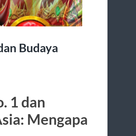
 dan Budaya
. 1 dan
sia: Mengapa