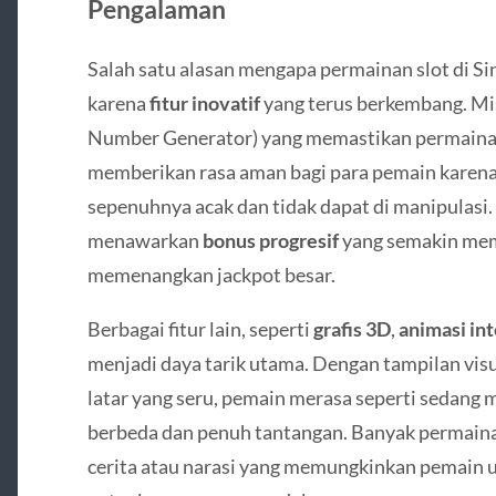
Pengalaman
Salah satu alasan mengapa permainan slot di Si
karena
fitur inovatif
yang terus berkembang. Mi
Number Generator) yang memastikan permainan t
memberikan rasa aman bagi para pemain karena
sepenuhnya acak dan tidak dapat di manipulasi. S
menawarkan
bonus progresif
yang semakin mem
memenangkan jackpot besar.
Berbagai fitur lain, seperti
grafis 3D
,
animasi int
menjadi daya tarik utama. Dengan tampilan vi
latar yang seru, pemain merasa seperti sedang
berbeda dan penuh tantangan. Banyak permain
cerita atau narasi yang memungkinkan pemain u