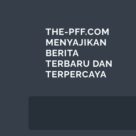
THE-PFF.COM
MENYAJIKAN
BERITA
TERBARU DAN
TERPERCAYA