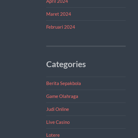
April 2024
Maret 2024
Februari 2024
Categories
Berita Sepakbola
Game Olahraga
Judi Online
Live Casino
Lotere