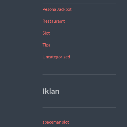
Pesona Jackpot
Restauramt
Slot
Tips
Uncategorized
Iklan
spaceman slot