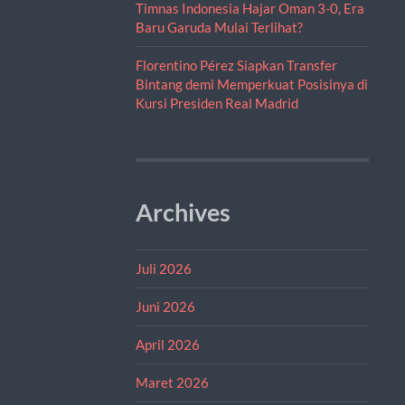
Timnas Indonesia Hajar Oman 3-0, Era
Baru Garuda Mulai Terlihat?
Florentino Pérez Siapkan Transfer
Bintang demi Memperkuat Posisinya di
Kursi Presiden Real Madrid
Archives
Juli 2026
Juni 2026
April 2026
Maret 2026