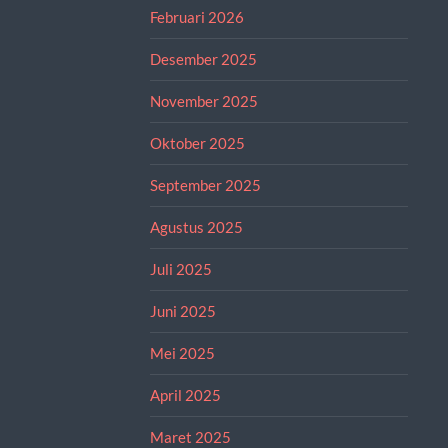
Februari 2026
Desember 2025
November 2025
Oktober 2025
September 2025
Agustus 2025
Juli 2025
Juni 2025
Mei 2025
April 2025
Maret 2025