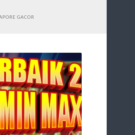
GAPORE GACOR