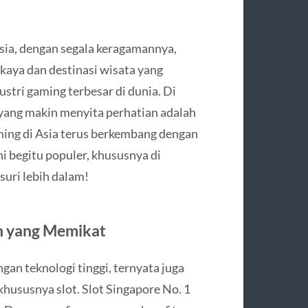
sia, dengan segala keragamannya,
kaya dan destinasi wisata yang
ustri gaming terbesar di dunia. Di
a yang makin menyita perhatian adalah
ing di Asia terus berkembang dengan
i begitu populer, khususnya di
suri lebih dalam!
in yang Memikat
gan teknologi tinggi, ternyata juga
khususnya slot. Slot Singapore No. 1