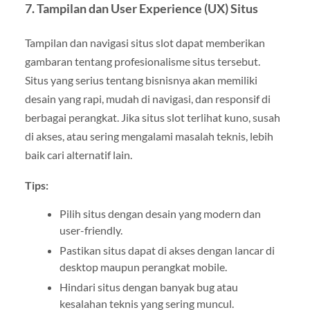
7.
Tampilan dan User Experience (UX) Situs
Tampilan dan navigasi situs slot dapat memberikan
gambaran tentang profesionalisme situs tersebut.
Situs yang serius tentang bisnisnya akan memiliki
desain yang rapi, mudah di navigasi, dan responsif di
berbagai perangkat. Jika situs slot terlihat kuno, susah
di akses, atau sering mengalami masalah teknis, lebih
baik cari alternatif lain.
Tips:
Pilih situs dengan desain yang modern dan
user-friendly.
Pastikan situs dapat di akses dengan lancar di
desktop maupun perangkat mobile.
Hindari situs dengan banyak bug atau
kesalahan teknis yang sering muncul.