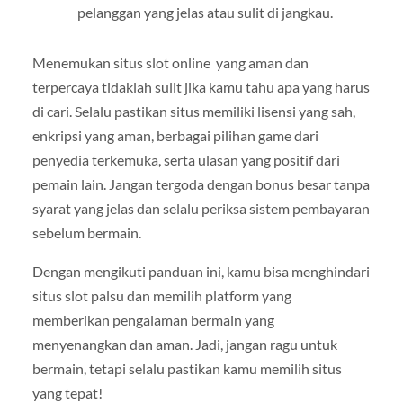
pelanggan yang jelas atau sulit di jangkau.
Menemukan situs slot online yang aman dan
terpercaya tidaklah sulit jika kamu tahu apa yang harus
di cari. Selalu pastikan situs memiliki lisensi yang sah,
enkripsi yang aman, berbagai pilihan game dari
penyedia terkemuka, serta ulasan yang positif dari
pemain lain. Jangan tergoda dengan bonus besar tanpa
syarat yang jelas dan selalu periksa sistem pembayaran
sebelum bermain.
Dengan mengikuti panduan ini, kamu bisa menghindari
situs slot palsu dan memilih platform yang
memberikan pengalaman bermain yang
menyenangkan dan aman. Jadi, jangan ragu untuk
bermain, tetapi selalu pastikan kamu memilih situs
yang tepat!