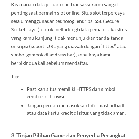
Keamanan data pribadi dan transaksi kamu sangat
penting saat bermain slot online. Situs slot terpercaya
selalu menggunakan teknologi enkripsi SSL (Secure
Socket Layer) untuk melindungi data pemain. Jika situs
yang kamu kunjungi tidak menunjukkan tanda-tanda
enkripsi (seperti URL yang diawali dengan “https” atau
simbol gembok di address bar), sebaiknya kamu
berpikir dua kali sebelum mendaftar.
Tips:
Pastikan situs memiliki HTTPS dan simbol
gembok di browser.
Jangan pernah memasukkan informasi pribadi
atau data kartu kredit di situs yang tidak aman.
3.
Tinjau Pilihan Game dan Penyedia Perangkat