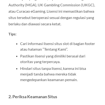
Authority (MGA), UK Gambling Commission (UKGC),
atau Curacao eGaming. Lisensi ini memastikan bahwa
situs tersebut beroperasi sesuai dengan regulasi yang
berlaku dan diawasi secara ketat.
Tips:
Cari informasi lisensi situs slot di bagian footer
atau halaman “Tentang Kami”.
Pastikan lisensi yang dimiliki berasal dari
otoritas yang terpercaya.
Hindari situs tanpa lisensi, karena ini bisa
menjadi tanda bahwa mereka tidak
mengedepankan keamanan pemain.
2.
Periksa Keamanan Situs