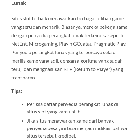
Lunak
Situs slot terbaik menawarkan berbagai pilihan game
yang seru dan menarik. Biasanya, mereka bekerja sama
dengan penyedia perangkat lunak terkemuka seperti
NetEnt, Microgaming, Play’n GO, atau Pragmatic Play.
Penyedia perangkat lunak yang terpercaya selalu
merilis game yang adil, dengan algoritma yang sudah
teruji dan menghasilkan RTP (Return to Player) yang
transparan.
Tips:
Periksa daftar penyedia perangkat lunak di
situs slot yang kamu pilih.
Jika situs menawarkan game dari banyak
penyedia besar, ini bisa menjadi indikasi bahwa
situs tersebut kredibel.