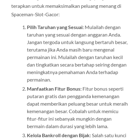
terapkan untuk memaksimalkan peluang menang di
Spaceman-Slot-Gacor:
Pilih Taruhan yang Sesuai:
Mulailah dengan
taruhan yang sesuai dengan anggaran Anda.
Jangan tergoda untuk langsung bertaruh besar,
terutama jika Anda masih baru mengenal
permainan ini. Mulailah dengan taruhan kecil
dan tingkatkan secara bertahap seiring dengan
meningkatnya pemahaman Anda terhadap
permainan.
Manfaatkan Fitur Bonus:
Fitur bonus seperti
putaran gratis dan pengganda kemenangan
dapat memberikan peluang besar untuk meraih
kemenangan besar. Cobalah untuk memicu
fitur-fitur ini sebanyak mungkin dengan
bermain dalam durasi yang lebih lama.
Kelola Bankroll dengan Bijak:
Salah satu kunci