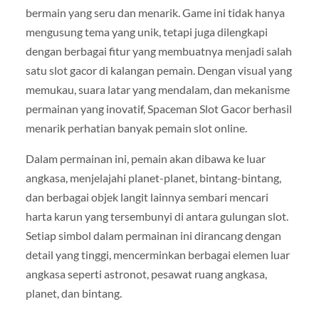
bermain yang seru dan menarik. Game ini tidak hanya
mengusung tema yang unik, tetapi juga dilengkapi
dengan berbagai fitur yang membuatnya menjadi salah
satu slot gacor di kalangan pemain. Dengan visual yang
memukau, suara latar yang mendalam, dan mekanisme
permainan yang inovatif, Spaceman Slot Gacor berhasil
menarik perhatian banyak pemain slot online.
Dalam permainan ini, pemain akan dibawa ke luar
angkasa, menjelajahi planet-planet, bintang-bintang,
dan berbagai objek langit lainnya sembari mencari
harta karun yang tersembunyi di antara gulungan slot.
Setiap simbol dalam permainan ini dirancang dengan
detail yang tinggi, mencerminkan berbagai elemen luar
angkasa seperti astronot, pesawat ruang angkasa,
planet, dan bintang.