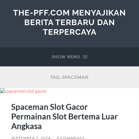
THE-PFF.COM MENYAJIKAN
BERITA TERBARU DAN
TERPERCAYA
SHOW MENU
TAG:
SPACEMAN
Spaceman Slot Gacor
Permainan Slot Bertema Luar
Angkasa
SEPTEMBER 2, 2024
/
0 COMMENTS