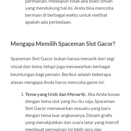
permainan. Meskipun tidak ada bukti ilmiah
yang mendukung hal ini, Anda bisa mencoba
bermain di berbagai waktu untuk melihat
apakah ada perbedaan.
Mengapa Memilih Spaceman Slot Gacor?
Spaceman Slot Gacor bukan hanya menarik dari segi
visual dan tema, tetapi juga menawarkan berbagai
keuntungan bagi pemain. Berikut adalah beberapa
alasan mengapa Anda harus mencoba game ini:
Tema yang Unik dan Menarik:
Jika Anda bosan
dengan tema slot yang itu-itu saja, Spaceman
Slot Gacor menawarkan sesuatu yang baru
dengan tema luar angkasanya. Desain grafis
yang menakjubkan dan suara latar yang imersif
membuat permainan ini lebih seru dan