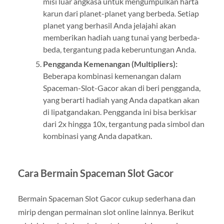
misi luar angkasa untuk mengumpulkan harta
karun dari planet-planet yang berbeda. Setiap
planet yang berhasil Anda jelajahi akan
memberikan hadiah uang tunai yang berbeda-
beda, tergantung pada keberuntungan Anda.
Pengganda Kemenangan (Multipliers):
Beberapa kombinasi kemenangan dalam
Spaceman-Slot-Gacor akan di beri pengganda,
yang berarti hadiah yang Anda dapatkan akan
di lipatgandakan. Pengganda ini bisa berkisar
dari 2x hingga 10x, tergantung pada simbol dan
kombinasi yang Anda dapatkan.
Cara Bermain Spaceman Slot Gacor
Bermain Spaceman Slot Gacor cukup sederhana dan
mirip dengan permainan slot online lainnya. Berikut