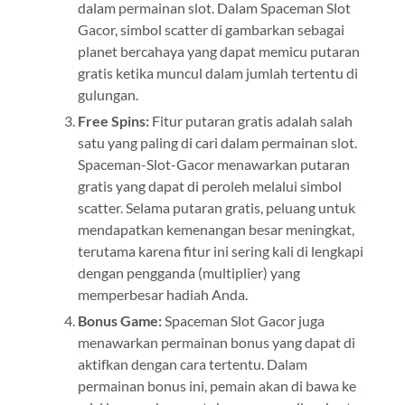
dalam permainan slot. Dalam Spaceman Slot
Gacor, simbol scatter di gambarkan sebagai
planet bercahaya yang dapat memicu putaran
gratis ketika muncul dalam jumlah tertentu di
gulungan.
Free Spins:
Fitur putaran gratis adalah salah
satu yang paling di cari dalam permainan slot.
Spaceman-Slot-Gacor menawarkan putaran
gratis yang dapat di peroleh melalui simbol
scatter. Selama putaran gratis, peluang untuk
mendapatkan kemenangan besar meningkat,
terutama karena fitur ini sering kali di lengkapi
dengan pengganda (multiplier) yang
memperbesar hadiah Anda.
Bonus Game:
Spaceman Slot Gacor juga
menawarkan permainan bonus yang dapat di
aktifkan dengan cara tertentu. Dalam
permainan bonus ini, pemain akan di bawa ke