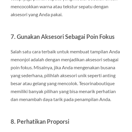
mencocokkan warna atau tekstur sepatu dengan
aksesori yang Anda pakai.
7. Gunakan Aksesori Sebagai Poin Fokus
Salah satu cara terbaik untuk membuat tampilan Anda
menonjol adalah dengan menjadikan aksesori sebagai
poin fokus. Misalnya, jika Anda mengenakan busana
yang sederhana, pilihlah aksesori unik seperti anting
besar atau gelang yang mencolok. Tesorinaboutique
memiliki banyak pilihan yang bisa menarik perhatian
dan menambah daya tarik pada penampilan Anda.
8. Perhatikan Proporsi