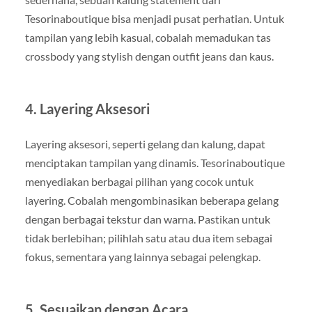
Tesorinaboutique bisa menjadi pusat perhatian. Untuk
tampilan yang lebih kasual, cobalah memadukan tas
crossbody yang stylish dengan outfit jeans dan kaus.
4. Layering Aksesori
Layering aksesori, seperti gelang dan kalung, dapat
menciptakan tampilan yang dinamis. Tesorinaboutique
menyediakan berbagai pilihan yang cocok untuk
layering. Cobalah mengombinasikan beberapa gelang
dengan berbagai tekstur dan warna. Pastikan untuk
tidak berlebihan; pilihlah satu atau dua item sebagai
fokus, sementara yang lainnya sebagai pelengkap.
5. Sesuaikan dengan Acara