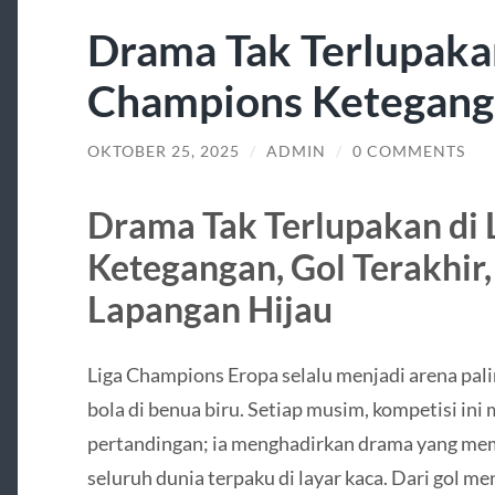
Drama Tak Terlupakan
Champions Ketegang
OKTOBER 25, 2025
/
ADMIN
/
0 COMMENTS
Drama Tak Terlupakan di
Ketegangan, Gol Terakhir,
Lapangan Hijau
Liga Champions Eropa selalu menjadi arena pali
bola di benua biru. Setiap musim, kompetisi ini
pertandingan; ia menghadirkan drama yang me
seluruh dunia terpaku di layar kaca. Dari gol me