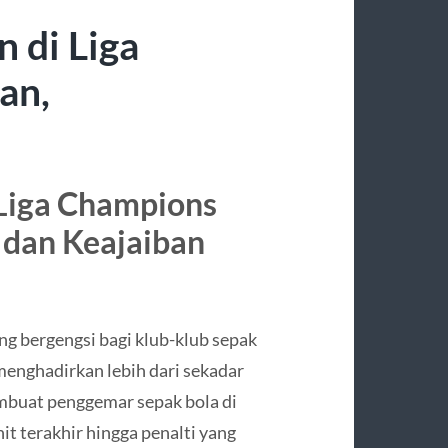
 di Liga
an,
 Liga Champions
 dan Keajaiban
ng bergengsi bagi klub-klub sepak
 menghadirkan lebih dari sekadar
mbuat penggemar sepak bola di
nit terakhir hingga penalti yang