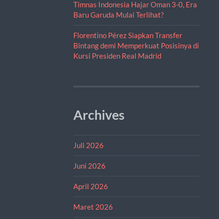
Timnas Indonesia Hajar Oman 3-0, Era
Baru Garuda Mulai Terlihat?
Florentino Pérez Siapkan Transfer
Bintang demi Memperkuat Posisinya di
Kursi Presiden Real Madrid
Archives
Juli 2026
Juni 2026
April 2026
Maret 2026