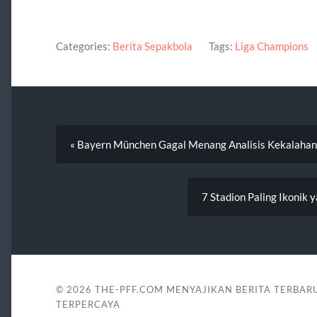
Categories:
Berita Sepakbola
Tags:
Liga Champions
« Bayern München Gagal Menang Analisis Kekalahan
7 Stadion Paling Ikonik 
© 2026
THE-PFF.COM MENYAJIKAN BERITA TERBAR
TERPERCAYA