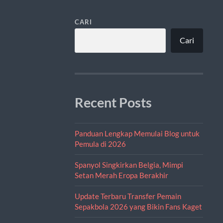
CARI
Cari
Recent Posts
Panduan Lengkap Memulai Blog untuk
Pemula di 2026
Spanyol Singkirkan Belgia, Mimpi
Setan Merah Eropa Berakhir
Update Terbaru Transfer Pemain
Sepakbola 2026 yang Bikin Fans Kaget