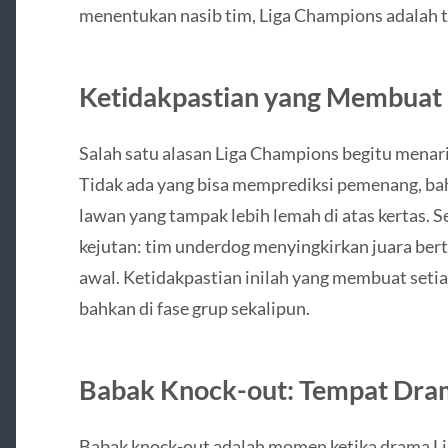
menentukan nasib tim, Liga Champions adalah te
Ketidakpastian yang Membuat
Salah satu alasan Liga Champions begitu menari
Tidak ada yang bisa memprediksi pemenang, ba
lawan yang tampak lebih lemah di atas kertas. S
kejutan: tim underdog menyingkirkan juara berta
awal. Ketidakpastian inilah yang membuat setiap
bahkan di fase grup sekalipun.
Babak Knock-out: Tempat Dr
Babak knock-out adalah momen ketika drama L