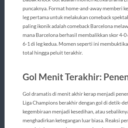
puncaknya. Format home-and-away memberi kese
leg pertama untuk melakukan comeback spektaku
paling ikonik adalah comeback Barcelona melaw
mana Barcelona berhasil membalikkan skor 4-0
6-1 di leg kedua. Momen seperti ini membuktik
total hingga peluit terakhir.
Gol Menit Terakhir: Pene
Gol dramatis di menit akhir kerap menjadi pene
Liga Champions berakhir dengan gol di detik-de
kegembiraan menjadi kesedihan, atau sebalikny
menghadirkan ketegangan luar biasa. Reaksi pem