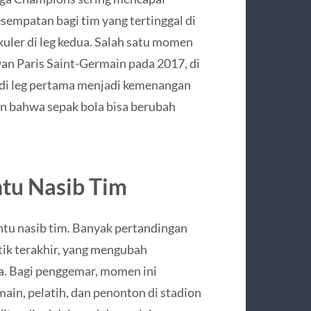
mpatan bagi tim yang tertinggal di
ler di leg kedua. Salah satu momen
an Paris Saint-Germain pada 2017, di
 di leg pertama menjadi kemenangan
an bahwa sepak bola bisa berubah
ntu Nasib Tim
ntu nasib tim. Banyak pertandingan
tik terakhir, yang mengubah
a. Bagi penggemar, momen ini
ain, pelatih, dan penonton di stadion