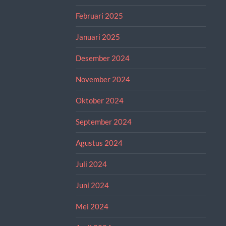
Februari 2025
Januari 2025
Desember 2024
November 2024
Oktober 2024
September 2024
Agustus 2024
Juli 2024
Juni 2024
Mei 2024