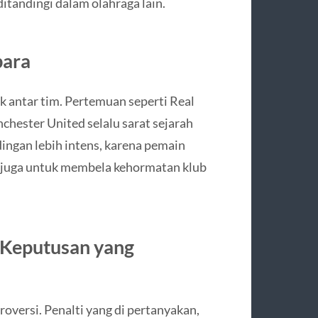
itandingi dalam olahraga lain.
bara
sik antar tim. Pertemuan seperti Real
hester United selalu sarat sejarah
dingan lebih intens, karena pemain
i juga untuk membela kehormatan klub
 Keputusan yang
oversi. Penalti yang di pertanyakan,