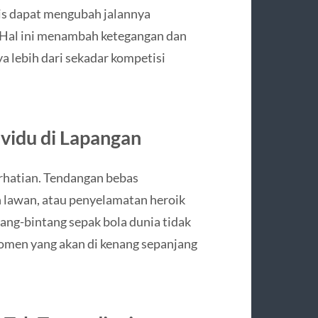
pis dapat mengubah jalannya
 Hal ini menambah ketegangan dan
 lebih dari sekadar kompetisi
vidu di Lapangan
rhatian. Tendangan bebas
 lawan, atau penyelamatan heroik
tang-bintang sepak bola dunia tidak
omen yang akan di kenang sepanjang