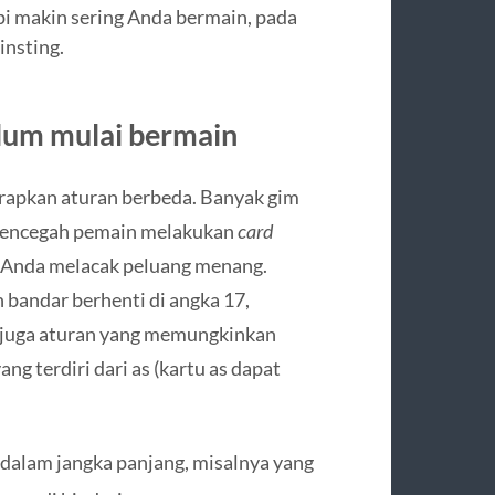
pi makin sering Anda bermain, pada
insting.
lum mulai bermain
apkan aturan berbeda. Banyak gim
mencegah pemain melakukan
card
a Anda melacak peluang menang.
bandar berhenti di angka 17,
 juga aturan yang memungkinkan
ang terdiri dari as (kartu as dapat
 dalam jangka panjang, misalnya yang