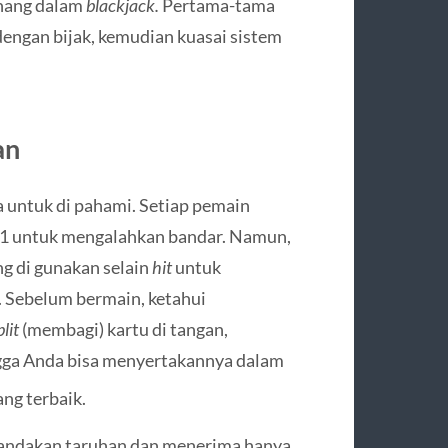
nang dalam
blackjack.
Pertama-tama
dengan bijak, kemudian kuasai sistem
an
a untuk di pahami. Setiap pemain
1 untuk mengalahkan bandar. Namun,
g di gunakan selain
hit
untuk
Sebelum bermain, ketahui
plit
(membagi) kartu di tangan,
ngga Anda bisa menyertakannya dalam
ng terbaik.
andakan taruhan dan menerima hanya