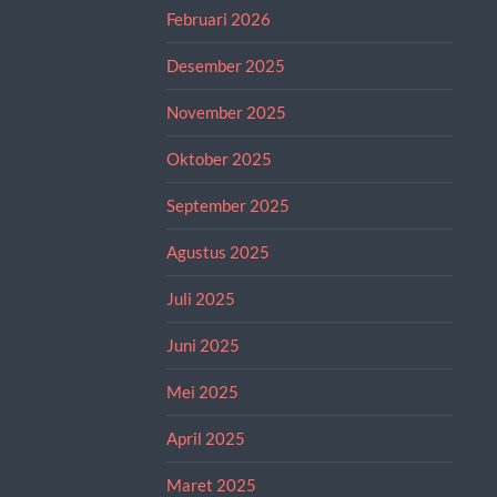
Februari 2026
Desember 2025
November 2025
Oktober 2025
September 2025
Agustus 2025
Juli 2025
Juni 2025
Mei 2025
April 2025
Maret 2025