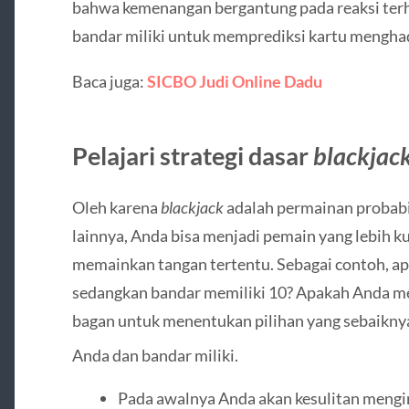
bahwa kemenangan bergantung pada reaksi terh
bandar miliki untuk memprediksi kartu menghad
Baca juga:
SICBO Judi Online Dadu
Pelajari strategi dasar
blackjac
Oleh karena
blackjack
adalah permainan probabi
lainnya, Anda bisa menjadi pemain yang lebih k
memainkan tangan tertentu. Sebagai contoh, 
sedangkan bandar memiliki 10? Apakah Anda mem
bagan untuk menentukan pilihan yang sebaiknya
Anda dan bandar miliki.
Pada awalnya Anda akan kesulitan mengin