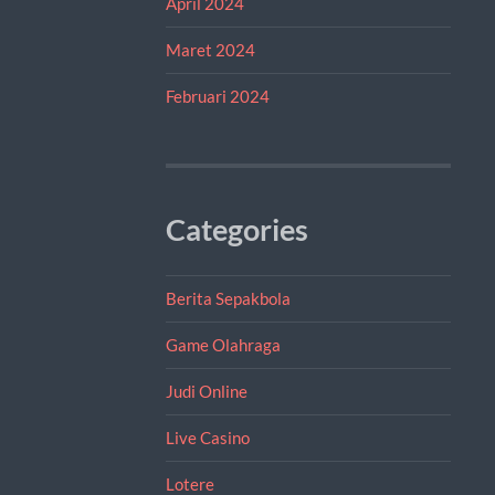
April 2024
Maret 2024
Februari 2024
Categories
Berita Sepakbola
Game Olahraga
Judi Online
Live Casino
Lotere