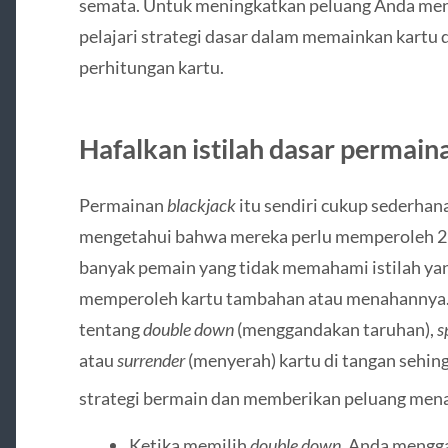
semata. Untuk meningkatkan peluang Anda me
pelajari strategi dasar dalam memainkan kartu 
perhitungan kartu.
Hafalkan istilah dasar permain
Permainan
blackjack
itu sendiri cukup sederhan
mengetahui bahwa mereka perlu memperoleh 2
banyak pemain yang tidak memahami istilah yan
memperoleh kartu tambahan atau menahannya. 
tentang
double down
(menggandakan taruhan),
s
atau
surrender
(menyerah) kartu di tangan sehi
strategi bermain dan memberikan peluang mena
Ketika memilih
double down
, Anda mengg