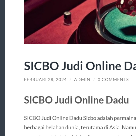
SICBO Judi Online D
FEBRUARI 28, 2024
/
ADMIN
/
0 COMMENTS
SICBO Judi Online Dadu
SICBO Judi Online Dadu Sicbo adalah permainan 
berbagai belahan dunia, terutama di Asia. Nam