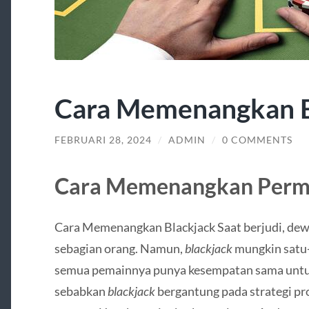
Cara Memenangkan B
FEBRUARI 28, 2024
/
ADMIN
/
0 COMMENTS
Cara Memenangkan Perma
Cara Memenangkan Blackjack Saat berjudi, dew
sebagian orang. Namun,
blackjack
mungkin satu-
semua pemainnya punya kesempatan sama untuk 
sebabkan
blackjack
bergantung pada strategi pro