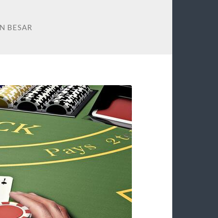
N BESAR