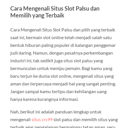
Cara Mengenali Situs Slot Palsu dan
Memilih yang Terbaik
Cara Mengenali Situs Slot Palsu dan pilih yang terbaik
saat ini, bermain slot online telah menjadi salah satu
bentuk hiburan paling populer di kalangan penggemar
judi daring. Namun, dengan pesatnya perkembangan
industri ini, tak sedikit juga situs slot palsu yang
bermunculan untuk menipu pemain. Bagi kamu yang
baru terjun ke dunia slot online, mengenali situs yang
aman dan terpercaya menjadi hal yang sangat penting.
Jangan sampai kamu tertipu dan kehilangan uang
hanya karena kurangnya informasi.
Nah, berikut ini adalah panduan lengkap untuk
mengenali
situs crs99
slot palsu dan memilih situs yang
terbaik agar pengalaman bermainmu tetap aman, seru,