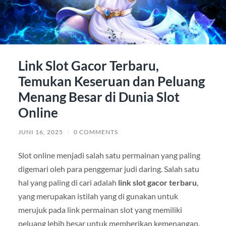
Link Slot Gacor Terbaru,
Temukan Keseruan dan Peluang
Menang Besar di Dunia Slot
Online
JUNI 16, 2025
/
0 COMMENTS
Slot online menjadi salah satu permainan yang paling
digemari oleh para penggemar judi daring. Salah satu
hal yang paling di cari adalah
link slot gacor terbaru
,
yang merupakan istilah yang di gunakan untuk
merujuk pada link permainan slot yang memiliki
peluang lebih besar untuk memberikan kemenangan.