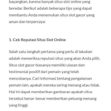
bayangkan, karena banyak situs slot online yang
beredar. Berikut adalah beberapa tips yang dapat
membantu Anda menemukan situs slot gacor yang
aman dan terpercaya:
1. Cek Reputasi Situs Slot Online
Salah satu langkah pertama yang perlu di lakukan
adalah memeriksa reputasi situs yang akan Anda pilih.
Situs slot gacor biasanya memiliki ulasan dan
testimonial positif dari pemain yang telah
mencobanya. Cari informasi tentang pengalaman
pemain lain, apakah mereka sering menang atau tidak.
Hal ini dapat memberikan gambaran apakah situs
tersebut benar-benar memberikan peluang menang
yang tinggi.