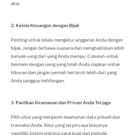
akal.
2. Kelola Keuangan dengan Bijak
Penting untuk selalu mengatur anggaran Anda dengan
bijak. Jangan terbawa suasana dan menghabiskan lebih
banyak uang dari yang Anda mampu. Cobalah untuk
bermain dengan uang yang telah Anda siapkan untuk
hiburan dan jangan pernah bertaruh lebih dari yang
Anda sanggup kehilangan.
3. Pastikan Keamanan dan Privasi Anda Terjaga
Pilih situs yang menjamin keamanan data pribadi dan
transaksi Anda. Situs yang terpercaya biasanya
memiliki sistem enkripsi yang kuat dan metode