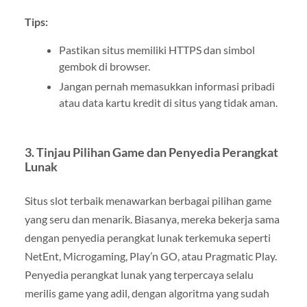
Tips:
Pastikan situs memiliki HTTPS dan simbol
gembok di browser.
Jangan pernah memasukkan informasi pribadi
atau data kartu kredit di situs yang tidak aman.
3.
Tinjau Pilihan Game dan Penyedia Perangkat
Lunak
Situs slot terbaik menawarkan berbagai pilihan game
yang seru dan menarik. Biasanya, mereka bekerja sama
dengan penyedia perangkat lunak terkemuka seperti
NetEnt, Microgaming, Play’n GO, atau Pragmatic Play.
Penyedia perangkat lunak yang terpercaya selalu
merilis game yang adil, dengan algoritma yang sudah