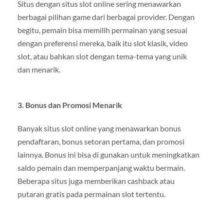
Situs dengan situs slot online sering menawarkan
berbagai pilihan game dari berbagai provider. Dengan
begitu, pemain bisa memilih permainan yang sesuai
dengan preferensi mereka, baik itu slot klasik, video
slot, atau bahkan slot dengan tema-tema yang unik
dan menarik.
3. Bonus dan Promosi Menarik
Banyak situs slot online yang menawarkan bonus
pendaftaran, bonus setoran pertama, dan promosi
lainnya. Bonus ini bisa di gunakan untuk meningkatkan
saldo pemain dan memperpanjang waktu bermain.
Beberapa situs juga memberikan cashback atau
putaran gratis pada permainan slot tertentu.