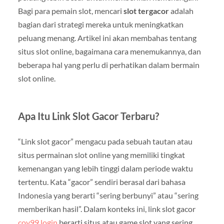
Bagi para pemain slot, mencari
slot tergacor
adalah
bagian dari strategi mereka untuk meningkatkan
peluang menang. Artikel ini akan membahas tentang
situs slot online, bagaimana cara menemukannya, dan
beberapa hal yang perlu di perhatikan dalam bermain
slot online.
Apa Itu Link Slot Gacor Terbaru?
“Link slot gacor” mengacu pada sebuah tautan atau
situs permainan slot online yang memiliki tingkat
kemenangan yang lebih tinggi dalam periode waktu
tertentu. Kata “gacor” sendiri berasal dari bahasa
Indonesia yang berarti “sering berbunyi” atau “sering
memberikan hasil”. Dalam konteks ini, link slot gacor
coy99 login
berarti situs atau game slot yang sering