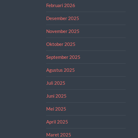
Februari 2026
Desember 2025
November 2025
Oktober 2025
September 2025
Agustus 2025
Juli 2025
Juni 2025
Mei 2025
April 2025
Maret 2025