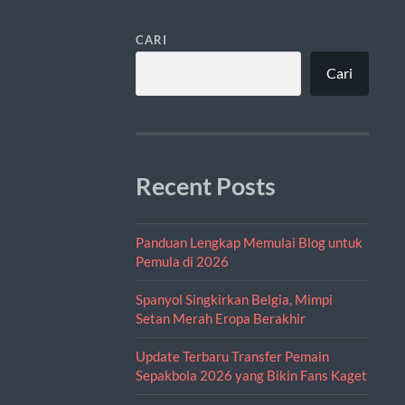
CARI
Cari
Recent Posts
Panduan Lengkap Memulai Blog untuk
Pemula di 2026
Spanyol Singkirkan Belgia, Mimpi
Setan Merah Eropa Berakhir
Update Terbaru Transfer Pemain
Sepakbola 2026 yang Bikin Fans Kaget