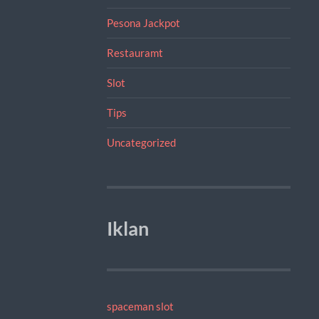
Pesona Jackpot
Restauramt
Slot
Tips
Uncategorized
Iklan
spaceman slot