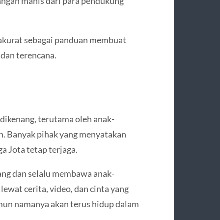
nangan manis dari para pendukung
g akurat sebagai panduan membuat
 dan terencana.
 dikenang, terutama oleh anak-
ah. Banyak pihak yang menyatakan
 Jota tetap terjaga.
yang dan selalu membawa anak-
lewat cerita, video, dan cinta yang
 namun namanya akan terus hidup dalam