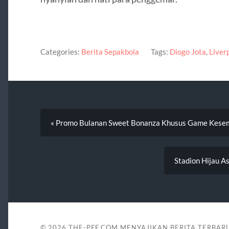
Categories:
Berita Sepakbola
Tags:
Diogo Jota
,
Liver
« Promo Bulanan Sweet Bonanza Khusus Game Kese
Stadion Hijau A
© 2026
THE-PFF.COM MENYAJIKAN BERITA TERBAR