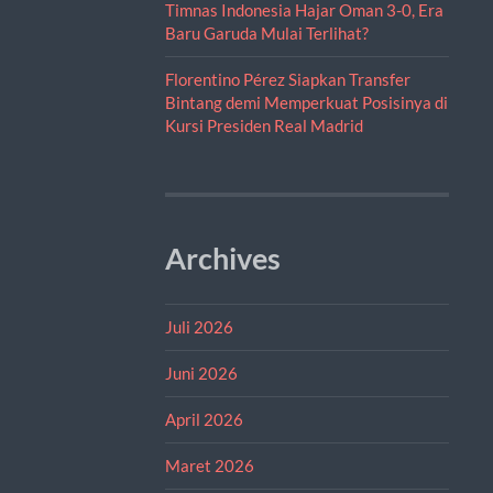
Timnas Indonesia Hajar Oman 3-0, Era
Baru Garuda Mulai Terlihat?
Florentino Pérez Siapkan Transfer
Bintang demi Memperkuat Posisinya di
Kursi Presiden Real Madrid
Archives
Juli 2026
Juni 2026
April 2026
Maret 2026